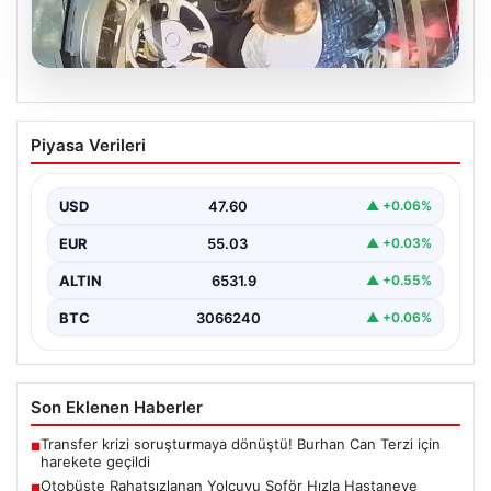
05.08.2026
Otobüste Rahatsızlanan Yolcuyu Şoför
Piyasa Verileri
Hızla Hastaneye Yönlendirdi
Trabzon'un yoğun ulaşım ağlarından biri olan halka açık
otobüslerinde yaşanan ilginç ve dikkat çekici…
USD
47.60
▲ +0.06%
EUR
55.03
▲ +0.03%
ALTIN
6531.9
▲ +0.55%
BTC
3066240
▲ +0.06%
Son Eklenen Haberler
Transfer krizi soruşturmaya dönüştü! Burhan Can Terzi için
■
harekete geçildi
Otobüste Rahatsızlanan Yolcuyu Şoför Hızla Hastaneye
■