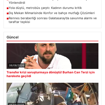
Yönlendirdi
Yola düştü, metrobüs çarptı: Kadının durumu kritik
■
Dış Mekan Mimarisinde Konfor ve bahçe mutfağı Çözümleri
■
Rennes beraberliği sonrası Galatasaray’da savunma alarmı ve
■
taraftar tepkisi
Güncel
06/08/2026
Transfer krizi soruşturmaya dönüştü! Burhan Can Terzi için
harekete geçildi
05/08/2026