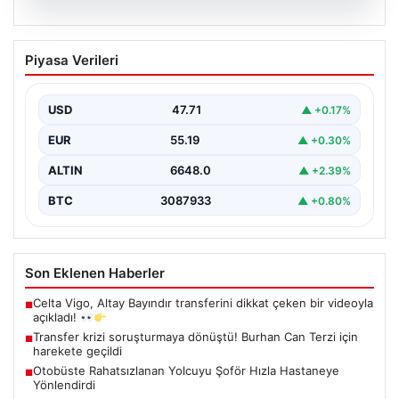
06.08.2026
Transfer krizi soruşturmaya dönüştü!
Piyasa Verileri
Burhan Can Terzi için harekete geçildi
USD
47.71
▲ +0.17%
EUR
55.19
▲ +0.30%
ALTIN
6648.0
▲ +2.39%
BTC
3087933
▲ +0.80%
Son Eklenen Haberler
Celta Vigo, Altay Bayındır transferini dikkat çeken bir videoyla
■
açıkladı!
Transfer krizi soruşturmaya dönüştü! Burhan Can Terzi için
■
harekete geçildi
Otobüste Rahatsızlanan Yolcuyu Şoför Hızla Hastaneye
■
Yönlendirdi