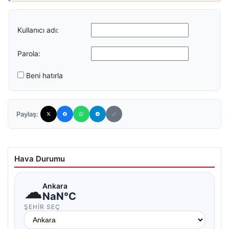
Kullanıcı adı:
Parola:
Beni hatırla
Paylaş:
Hava Durumu
☁
Ankara
NaN°C
ŞEHIR SEÇ