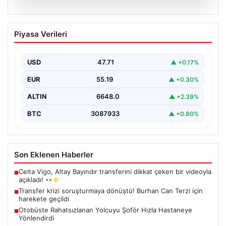
06.08.2026
Transfer krizi soruşturmaya dönüştü!
Piyasa Verileri
Burhan Can Terzi için harekete geçildi
USD
47.71
▲ +0.17%
EUR
55.19
▲ +0.30%
ALTIN
6648.0
▲ +2.39%
BTC
3087933
▲ +0.80%
Son Eklenen Haberler
Celta Vigo, Altay Bayındır transferini dikkat çeken bir videoyla
■
açıkladı!
Transfer krizi soruşturmaya dönüştü! Burhan Can Terzi için
■
harekete geçildi
Otobüste Rahatsızlanan Yolcuyu Şoför Hızla Hastaneye
■
Yönlendirdi