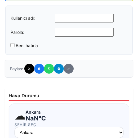
Kullanıcı adı:
Parola:
Beni hatırla
Paylaş:
Hava Durumu
☁
Ankara
NaN°C
ŞEHIR SEÇ