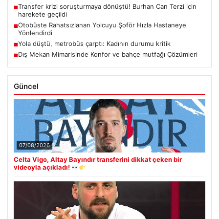
Transfer krizi soruşturmaya dönüştü! Burhan Can Terzi için
■
harekete geçildi
Otobüste Rahatsızlanan Yolcuyu Şoför Hızla Hastaneye
■
Yönlendirdi
Yola düştü, metrobüs çarptı: Kadının durumu kritik
■
Dış Mekan Mimarisinde Konfor ve bahçe mutfağı Çözümleri
■
Güncel
07/08/2026
Celta Vigo, Altay Bayındır transferini dikkat çeken bir
videoyla açıkladı!