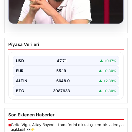
06.08.2026
Transfer krizi soruşturmaya dönüştü!
Piyasa Verileri
Burhan Can Terzi için harekete geçildi
USD
47.71
▲ +0.17%
EUR
55.19
▲ +0.30%
ALTIN
6648.0
▲ +2.39%
BTC
3087933
▲ +0.80%
Son Eklenen Haberler
Celta Vigo, Altay Bayındır transferini dikkat çeken bir videoyla
■
açıkladı!