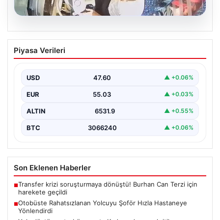
05.08.2026
Otobüste Rahatsızlanan Yolcuyu Şoför
Piyasa Verileri
Hızla Hastaneye Yönlendirdi
Trabzon'un yoğun ulaşım ağlarından biri olan halka açık
otobüslerinde yaşanan ilginç ve dikkat çekici…
USD
47.60
▲ +0.06%
EUR
55.03
▲ +0.03%
ALTIN
6531.9
▲ +0.55%
BTC
3066240
▲ +0.06%
Son Eklenen Haberler
Transfer krizi soruşturmaya dönüştü! Burhan Can Terzi için
■
harekete geçildi
Otobüste Rahatsızlanan Yolcuyu Şoför Hızla Hastaneye
■
Yönlendirdi