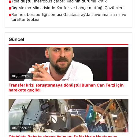
Yola düştü, metrobüs çarptı: Kadının durumu kritik
■
Dış Mekan Mimarisinde Konfor ve bahçe mutfağı Çözümleri
■
Rennes beraberliği sonrası Galatasaray’da savunma alarmı ve
■
taraftar tepkisi
Güncel
06/08/2026
Transfer krizi soruşturmaya dönüştü! Burhan Can Terzi için
harekete geçildi
05/08/2026
Otobüste Rahatsızlanan Yolcuyu Şoför Hızla Hastaneye