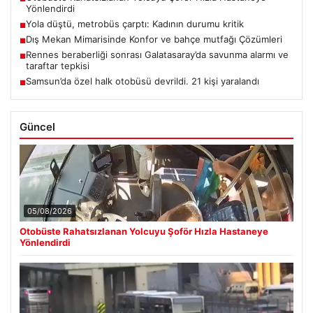
Yönlendirdi
Yola düştü, metrobüs çarptı: Kadının durumu kritik
■
Dış Mekan Mimarisinde Konfor ve bahçe mutfağı Çözümleri
■
Rennes beraberliği sonrası Galatasaray’da savunma alarmı ve
■
taraftar tepkisi
Samsun’da özel halk otobüsü devrildi. 21 kişi yaralandı
■
Güncel
05/08/2026
Otobüste Rahatsızlanan Yolcuyu Şoför Hızla Hastaneye
Yönlendirdi