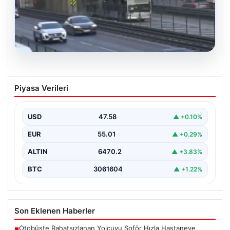
04.08.2026
Yola düştü, metrobüs çarptı: Kadının
Piyasa Verileri
durumu kritik
USD
47.58
▲ +0.10%
EUR
55.01
▲ +0.29%
ALTIN
6470.2
▲ +3.83%
BTC
3061604
▲ +1.22%
Son Eklenen Haberler
Otobüste Rahatsızlanan Yolcuyu Şoför Hızla Hastaneye
■