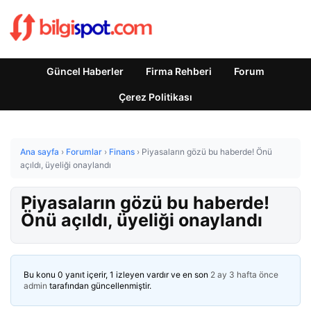
Güncel Haberler
Firma Rehberi
Forum
Çerez Politikası
Ana sayfa
›
Forumlar
›
Finans
›
Piyasaların gözü bu haberde! Önü
açıldı, üyeliği onaylandı
Piyasaların gözü bu haberde!
Önü açıldı, üyeliği onaylandı
Bu konu 0 yanıt içerir, 1 izleyen vardır ve en son
2 ay 3 hafta önce
admin
tarafından güncellenmiştir.