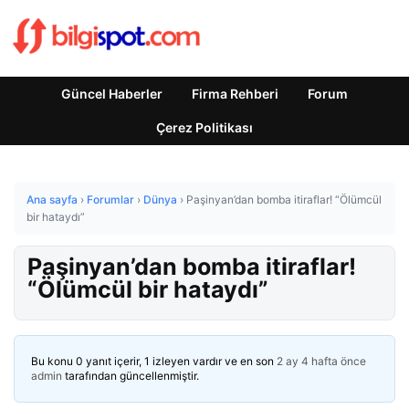
Güncel Haberler
Firma Rehberi
Forum
Çerez Politikası
Ana sayfa
›
Forumlar
›
Dünya
›
Paşinyan’dan bomba itiraflar! “Ölümcül
bir hataydı”
Paşinyan’dan bomba itiraflar!
“Ölümcül bir hataydı”
Bu konu 0 yanıt içerir, 1 izleyen vardır ve en son
2 ay 4 hafta önce
admin
tarafından güncellenmiştir.