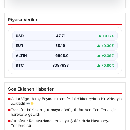
06.08.2026
Transfer krizi soruşturmaya dönüştü!
Piyasa Verileri
Burhan Can Terzi için harekete geçildi
USD
47.71
▲ +0.17%
EUR
55.19
▲ +0.30%
ALTIN
6648.0
▲ +2.39%
BTC
3087933
▲ +0.80%
Son Eklenen Haberler
Celta Vigo, Altay Bayındır transferini dikkat çeken bir videoyla
■
açıkladı!
Transfer krizi soruşturmaya dönüştü! Burhan Can Terzi için
■
harekete geçildi
Otobüste Rahatsızlanan Yolcuyu Şoför Hızla Hastaneye
■
Yönlendirdi