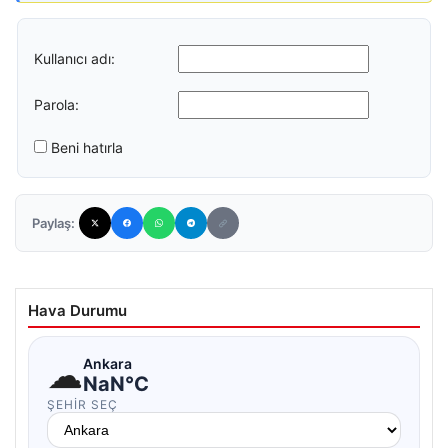
Kullanıcı adı:
Parola:
Beni hatırla
Paylaş:
Hava Durumu
☁
Ankara
NaN°C
ŞEHIR SEÇ