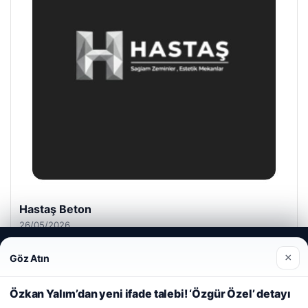
Hastaş Beton
26/05/2026
Web sitemizi nasıl kullandığınızı daha iyi anlayabilmek,
×
Göz Atın
deneyiminizi kişiselleştirmek ve geliştirmek amacıyla çerezler
kullanıyoruz.
Çerez Politikamız
Özkan Yalım’dan yeni ifade talebi! ‘Özgür Özel’ detayı
Reddet
Kabul Et