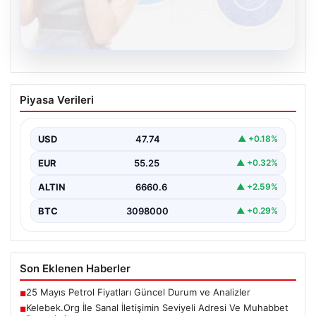
08.08.2026
Kelebek.Org İle Sanal İletişimin Seviyeli
Piyasa Verileri
Adresi Ve Muhabbet Deneyimi
Dijital çağında insanların güvenli bir tarzda iletişim
oluşturması kritik bir hassasiyet taşımaktadır. Halen
USD
47.74
▲ +0.18%
çeşitli…
EUR
55.25
▲ +0.32%
ALTIN
6660.6
▲ +2.59%
BTC
3098000
▲ +0.29%
Son Eklenen Haberler
25 Mayıs Petrol Fiyatları Güncel Durum ve Analizler
■
Kelebek.Org İle Sanal İletişimin Seviyeli Adresi Ve Muhabbet
■