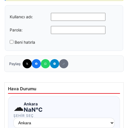
Kullanıcı adı:
Parola:
Beni hatırla
Paylaş:
Hava Durumu
☁
Ankara
NaN°C
ŞEHIR SEÇ