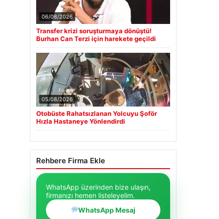
06/08/2026
Transfer krizi soruşturmaya dönüştü!
Burhan Can Terzi için harekete geçildi
05/08/2026
Otobüste Rahatsızlanan Yolcuyu Şoför
Hızla Hastaneye Yönlendirdi
Rehbere Firma Ekle
WhatsApp üzerinden bize ulaşın,
firmanızı hemen listeleyelim.
WhatsApp Mesaj