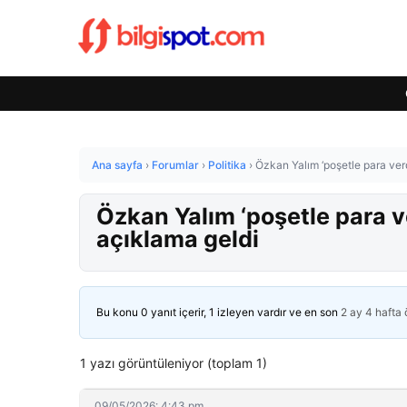
Ana sayfa
›
Forumlar
›
Politika
›
Özkan Yalım ‘poşetle para verd
Özkan Yalım ‘poşetle para v
açıklama geldi
Bu konu 0 yanıt içerir, 1 izleyen vardır ve en son
2 ay 4 hafta
1 yazı görüntüleniyor (toplam 1)
09/05/2026: 4:43 pm