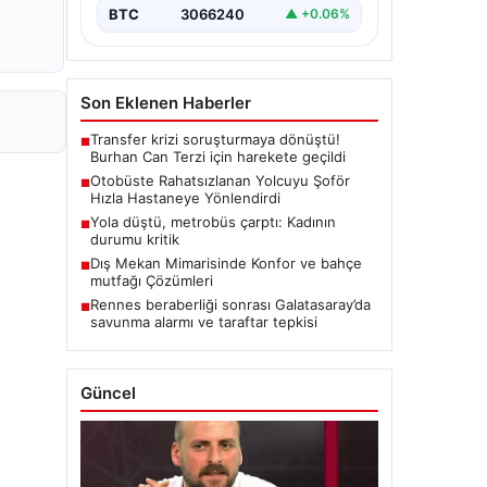
BTC
3066240
▲ +0.06%
Son Eklenen Haberler
Transfer krizi soruşturmaya dönüştü!
■
Burhan Can Terzi için harekete geçildi
Otobüste Rahatsızlanan Yolcuyu Şoför
■
Hızla Hastaneye Yönlendirdi
Yola düştü, metrobüs çarptı: Kadının
■
durumu kritik
Dış Mekan Mimarisinde Konfor ve bahçe
■
mutfağı Çözümleri
Rennes beraberliği sonrası Galatasaray’da
■
savunma alarmı ve taraftar tepkisi
Güncel