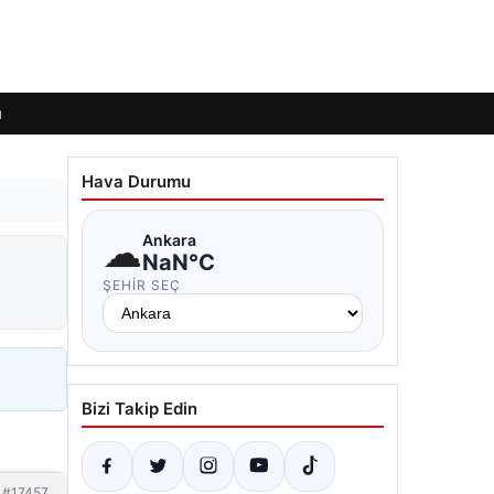
ı
Hava Durumu
☁
Ankara
NaN°C
ŞEHIR SEÇ
Bizi Takip Edin
#17457