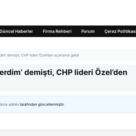
Güncel Haberler
Firma Rehberi
Forum
Çerez Politikas
im’ demişti, CHP lideri Özel’den açıklama geldi
erdim’ demişti, CHP lideri Özel’den
 önce
admin
tarafından güncellenmiştir.