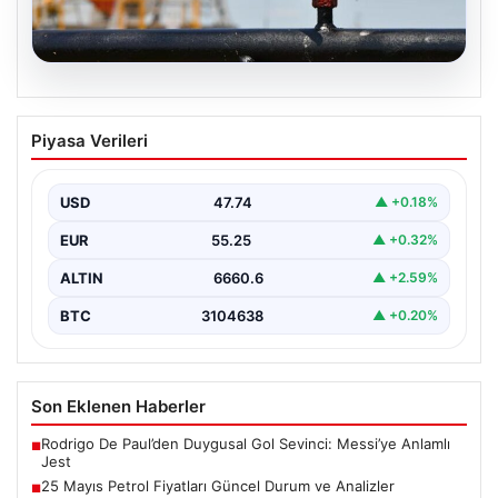
08.08.2026
25 Mayıs Petrol Fiyatları Güncel Durum
Piyasa Verileri
ve Analizler
Küresel enerji piyasalarındaki hareketlilik yakından takip
edilirken, özellikle Orta Doğu bölgesinde yaşanan
USD
47.74
▲ +0.18%
gelişmeler petrol…
EUR
55.25
▲ +0.32%
ALTIN
6660.6
▲ +2.59%
BTC
3104638
▲ +0.20%
Son Eklenen Haberler
Rodrigo De Paul’den Duygusal Gol Sevinci: Messi’ye Anlamlı
■
Jest
25 Mayıs Petrol Fiyatları Güncel Durum ve Analizler
■