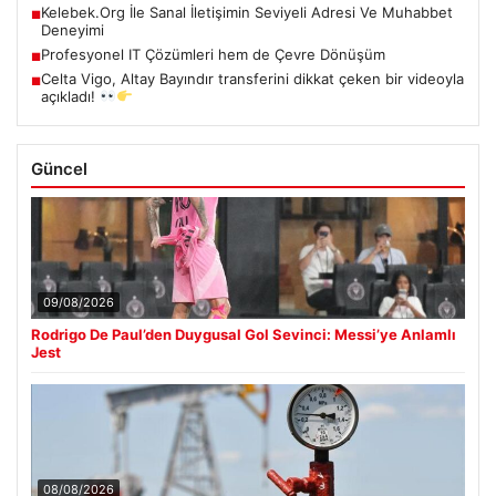
Kelebek.Org İle Sanal İletişimin Seviyeli Adresi Ve Muhabbet
■
Deneyimi
Profesyonel IT Çözümleri hem de Çevre Dönüşüm
■
Celta Vigo, Altay Bayındır transferini dikkat çeken bir videoyla
■
açıkladı!
Güncel
09/08/2026
Rodrigo De Paul’den Duygusal Gol Sevinci: Messi’ye Anlamlı
Jest
08/08/2026