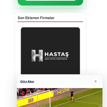
Son Eklenen Firmalar
×
Göz Atın
Hastaş Beton
26/05/2026