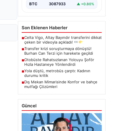
BTC
3087933
▲ +0.80%
Son Eklenen Haberler
Celta Vigo, Altay Bayındır transferini dikkat
■
çeken bir videoyla açıkladı!
Transfer krizi soruşturmaya dönüştü!
■
Burhan Can Terzi için harekete geçildi
Otobüste Rahatsızlanan Yolcuyu Şoför
■
Hızla Hastaneye Yönlendirdi
Yola düştü, metrobüs çarptı: Kadının
■
durumu kritik
Dış Mekan Mimarisinde Konfor ve bahçe
■
mutfağı Çözümleri
Güncel