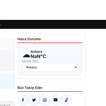
ı
Hava Durumu
☁
Ankara
NaN°C
ŞEHIR SEÇ
Bizi Takip Edin
#18024