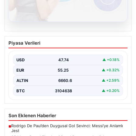
08.08.2026
Kelebek.Org İle Sanal İletişimin Seviyeli
Piyasa Verileri
Adresi Ve Muhabbet Deneyimi
Dijital çağında insanların güvenli bir tarzda iletişim
oluşturması kritik bir hassasiyet taşımaktadır. Halen
USD
47.74
▲ +0.18%
çeşitli…
EUR
55.25
▲ +0.32%
ALTIN
6660.6
▲ +2.59%
BTC
3104638
▲ +0.20%
Son Eklenen Haberler
Rodrigo De Paul’den Duygusal Gol Sevinci: Messi’ye Anlamlı
■
Jest