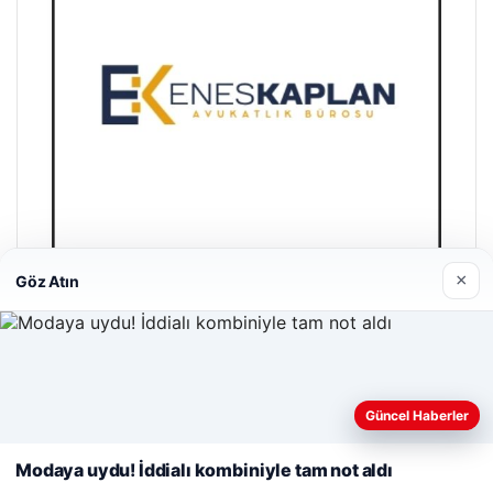
×
Göz Atın
Enes Kaplan Avukatlık Bürosu
28/04/2026
Web sitemizi nasıl kullandığınızı daha iyi anlayabilmek,
deneyiminizi kişiselleştirmek ve geliştirmek amacıyla çerezler
Güncel Haberler
kullanıyoruz.
Çerez Politikamız
Modaya uydu! İddialı kombiniyle tam not aldı
Reddet
Kabul Et