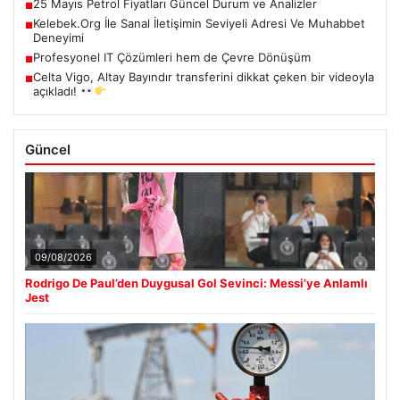
25 Mayıs Petrol Fiyatları Güncel Durum ve Analizler
■
Kelebek.Org İle Sanal İletişimin Seviyeli Adresi Ve Muhabbet
■
Deneyimi
Profesyonel IT Çözümleri hem de Çevre Dönüşüm
■
Celta Vigo, Altay Bayındır transferini dikkat çeken bir videoyla
■
açıkladı!
Güncel
09/08/2026
Rodrigo De Paul’den Duygusal Gol Sevinci: Messi’ye Anlamlı
Jest