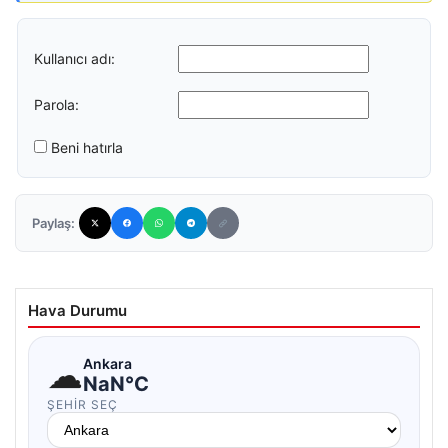
Kullanıcı adı:
Parola:
Beni hatırla
Paylaş:
Hava Durumu
☁
Ankara
NaN°C
ŞEHIR SEÇ