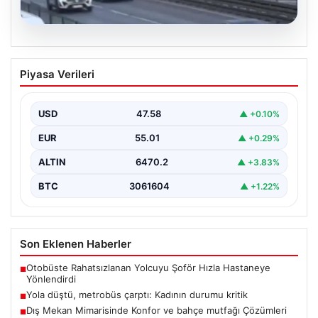
04.08.2026
Yola düştü, metrobüs çarptı: Kadının
Piyasa Verileri
durumu kritik
USD
47.58
▲ +0.10%
EUR
55.01
▲ +0.29%
ALTIN
6470.2
▲ +3.83%
BTC
3061604
▲ +1.22%
Son Eklenen Haberler
Otobüste Rahatsızlanan Yolcuyu Şoför Hızla Hastaneye
■
Yönlendirdi
Yola düştü, metrobüs çarptı: Kadının durumu kritik
■
Dış Mekan Mimarisinde Konfor ve bahçe mutfağı Çözümleri
■