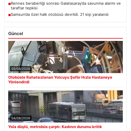
Rennes beraberliği sonrası Galatasaray’da savunma alarmı ve
■
taraftar tepkisi
Samsun’da özel halk otobüsü devrildi. 21 kişi yaralandı
■
Güncel
05/08/2026
Otobüste Rahatsızlanan Yolcuyu Şoför Hızla Hastaneye
Yönlendirdi
04/08/2026
Yola düştü, metrobüs çarptı: Kadının durumu kritik