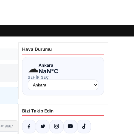
ı
Hava Durumu
☁
Ankara
NaN°C
ŞEHIR SEÇ
Bizi Takip Edin
#19667