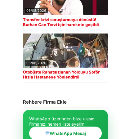
06/08/2026
Transfer krizi soruşturmaya dönüştü!
Burhan Can Terzi için harekete geçildi
05/08/2026
Otobüste Rahatsızlanan Yolcuyu Şoför
Hızla Hastaneye Yönlendirdi
Rehbere Firma Ekle
WhatsApp üzerinden bize ulaşın,
firmanızı hemen listeleyelim.
WhatsApp Mesaj