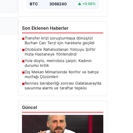
BTC
3066240
▲ +0.06%
Son Eklenen Haberler
Transfer krizi soruşturmaya dönüştü!
■
Burhan Can Terzi için harekete geçildi
Otobüste Rahatsızlanan Yolcuyu Şoför
■
Hızla Hastaneye Yönlendirdi
Yola düştü, metrobüs çarptı: Kadının
■
durumu kritik
Dış Mekan Mimarisinde Konfor ve bahçe
■
mutfağı Çözümleri
Rennes beraberliği sonrası Galatasaray’da
■
savunma alarmı ve taraftar tepkisi
Güncel