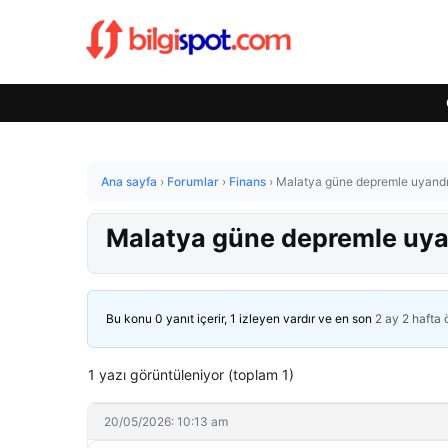
Ana sayfa
›
Forumlar
›
Finans
›
Malatya güne depremle uyand
Malatya güne depremle uya
Bu konu 0 yanıt içerir, 1 izleyen vardır ve en son
2 ay 2 hafta
1 yazı görüntüleniyor (toplam 1)
20/05/2026: 10:13 am