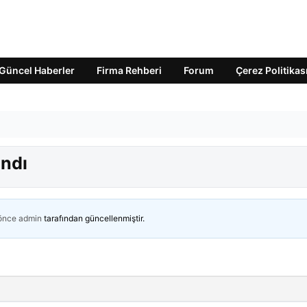
Güncel Haberler
Firma Rehberi
Forum
Çerez Politikas
ı
ndı
 önce
admin
tarafından güncellenmiştir.