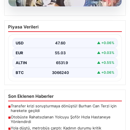
05.08.2026
Otobüste Rahatsızlanan Yolcuyu Şoför
Piyasa Verileri
Hızla Hastaneye Yönlendirdi
Trabzon'un yoğun ulaşım ağlarından biri olan halka açık
otobüslerinde yaşanan ilginç ve dikkat çekici…
USD
47.60
▲ +0.06%
EUR
55.03
▲ +0.03%
ALTIN
6531.9
▲ +0.55%
BTC
3066240
▲ +0.06%
Son Eklenen Haberler
Transfer krizi soruşturmaya dönüştü! Burhan Can Terzi için
■
harekete geçildi
Otobüste Rahatsızlanan Yolcuyu Şoför Hızla Hastaneye
■
Yönlendirdi
Yola düştü, metrobüs çarptı: Kadının durumu kritik
■