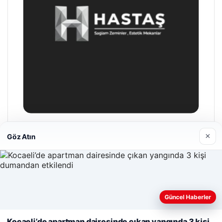
Hastaş Beton
×
Göz Atın
26/05/2026
Web sitemizi nasıl kullandığınızı daha iyi anlayabilmek,
Güncel Haberler
deneyiminizi kişiselleştirmek ve geliştirmek amacıyla çerezler
kullanıyoruz.
Çerez Politikamız
Kocaeli’de apartman dairesinde çıkan yangında 3 kişi