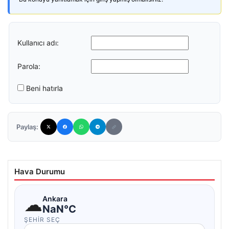
Kullanıcı adı:
Parola:
Beni hatırla
Paylaş:
Hava Durumu
☁
Ankara
NaN°C
ŞEHIR SEÇ