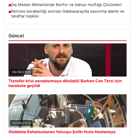
Dış Mekan Mimarisinde Konfor ve bahçe mutfağı Çözümleri
■
Rennes beraberliği sonrası Galatasaray’da savunma alarmı ve
■
taraftar tepkisi
Güncel
06/08/2026
Transfer krizi soruşturmaya dönüştü! Burhan Can Terzi için
harekete geçildi
05/08/2026
Otobüste Rahatsızlanan Yolcuyu Şoför Hızla Hastaneye