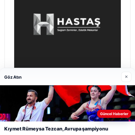
×
Göz Atın
Enes Kaplan Avukatlık Bürosu
28/04/2026
Web sitemizi nasıl kullandığınızı daha iyi anlayabilmek,
deneyiminizi kişiselleştirmek ve geliştirmek amacıyla çerezler
Güncel Haberler
kullanıyoruz.
Çerez Politikamız
Kıymet Rümeysa Tezcan, Avrupa şampiyonu
Reddet
Kabul Et