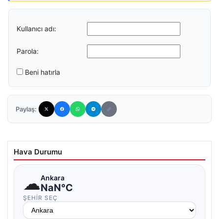
Kullanıcı adı:
Parola:
Beni hatırla
Paylaş:
Hava Durumu
☁
Ankara
NaN°C
ŞEHIR SEÇ