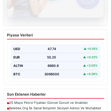
08.08.2026
Kelebek.Org İle Sanal İletişimin Seviyeli
Piyasa Verileri
Adresi Ve Muhabbet Deneyimi
Dijital çağında insanların güvenli bir tarzda iletişim
oluşturması kritik bir hassasiyet taşımaktadır. Halen
USD
47.74
▲ +0.18%
çeşitli…
EUR
55.25
▲ +0.32%
ALTIN
6660.6
▲ +2.59%
BTC
3098000
▲ +0.29%
Son Eklenen Haberler
25 Mayıs Petrol Fiyatları Güncel Durum ve Analizler
■
Kelebek.Org İle Sanal İletişimin Seviyeli Adresi Ve Muhabbet
■