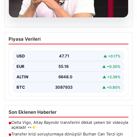
06.08.2026
Transfer krizi soruşturmaya dönüştü!
Piyasa Verileri
Burhan Can Terzi için harekete geçildi
USD
47.71
▲ +0.17%
EUR
55.19
▲ +0.30%
ALTIN
6648.0
▲ +2.39%
BTC
3087933
▲ +0.80%
Son Eklenen Haberler
Celta Vigo, Altay Bayındır transferini dikkat çeken bir videoyla
■
açıkladı!
Transfer krizi soruşturmaya dönüştü! Burhan Can Terzi için
■