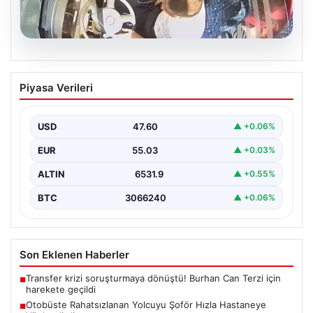
05.08.2026
Otobüste Rahatsızlanan Yolcuyu Şoför
Piyasa Verileri
Hızla Hastaneye Yönlendirdi
Trabzon'un yoğun ulaşım ağlarından biri olan halka açık
otobüslerinde yaşanan ilginç ve dikkat çekici…
USD
47.60
▲ +0.06%
EUR
55.03
▲ +0.03%
ALTIN
6531.9
▲ +0.55%
BTC
3066240
▲ +0.06%
Son Eklenen Haberler
Transfer krizi soruşturmaya dönüştü! Burhan Can Terzi için
■
harekete geçildi
Otobüste Rahatsızlanan Yolcuyu Şoför Hızla Hastaneye
■