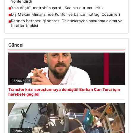
Yönlendirdi
Yola düştü, metrobüs çarptı: Kadının durumu kritik
■
Dış Mekan Mimarisinde Konfor ve bahçe mutfağı Çözümleri
■
Rennes beraberliği sonrası Galatasaray’da savunma alarmı ve
■
taraftar tepkisi
Güncel
06/08/2026
Transfer krizi soruşturmaya dönüştü! Burhan Can Terzi için
harekete geçildi
05/08/2026