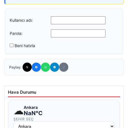
Kullanıcı adı:
Parola:
Beni hatırla
Paylaş:
Hava Durumu
☁
Ankara
NaN°C
ŞEHIR SEÇ