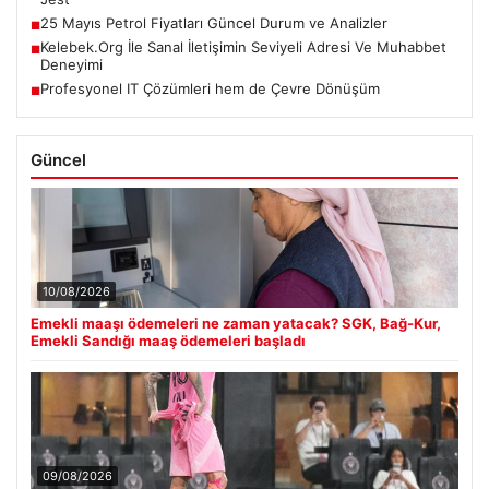
25 Mayıs Petrol Fiyatları Güncel Durum ve Analizler
■
Kelebek.Org İle Sanal İletişimin Seviyeli Adresi Ve Muhabbet
■
Deneyimi
Profesyonel IT Çözümleri hem de Çevre Dönüşüm
■
Güncel
10/08/2026
Emekli maaşı ödemeleri ne zaman yatacak? SGK, Bağ-Kur,
Emekli Sandığı maaş ödemeleri başladı
09/08/2026