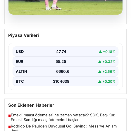
09.08.2026
Rodrigo De Paul’den Duygusal Gol
Piyasa Verileri
Sevinci: Messi’ye Anlamlı Jest
Arjantinli futbolcu Rodrigo De Paul, attığı golün
ardından sergilediği hareketle takım arkadaşı Lionel
USD
47.74
▲ +0.18%
Messi'ye…
EUR
55.25
▲ +0.32%
ALTIN
6660.6
▲ +2.59%
BTC
3104638
▲ +0.20%
Son Eklenen Haberler
Emekli maaşı ödemeleri ne zaman yatacak? SGK, Bağ-Kur,
■
Emekli Sandığı maaş ödemeleri başladı
Rodrigo De Paul’den Duygusal Gol Sevinci: Messi’ye Anlamlı
■
Jest