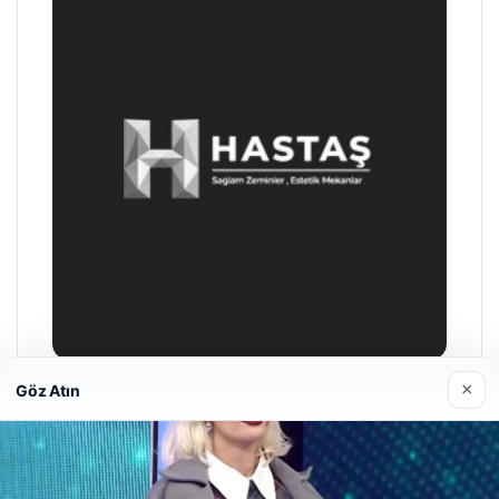
×
Göz Atın
Enes Kaplan Avukatlık Bürosu
28/04/2026