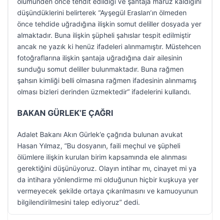
ölümünden önce tehdit edildiği ve şantaja maruz kaldığını
düşündüklerini belirterek “Ayşegül Eraslan’ın ölmeden
önce tehdide uğradığına ilişkin somut deliller dosyada yer
almaktadır. Buna ilişkin şüpheli şahıslar tespit edilmiştir
ancak ne yazık ki henüz ifadeleri alınmamıştır. Müstehcen
fotoğraflarına ilişkin şantaja uğradığına dair ailesinin
sunduğu somut deliller bulunmaktadır. Buna rağmen
şahsın kimliği belli olmasına rağmen ifadesinin alınmamış
olması bizleri derinden üzmektedir” ifadelerini kullandı.
BAKAN GÜRLEK’E ÇAĞRI
Adalet Bakanı Akın Gürlek’e çağrıda bulunan avukat
Hasan Yılmaz, “Bu dosyanın, faili meçhul ve şüpheli
ölümlere ilişkin kurulan birim kapsamında ele alınması
gerektiğini düşünüyoruz. Olayın intihar mı, cinayet mi ya
da intihara yönlendirme mi olduğunun hiçbir kuşkuya yer
vermeyecek şekilde ortaya çıkarılmasını ve kamuoyunun
bilgilendirilmesini talep ediyoruz” dedi.