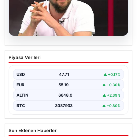
06.08.2026
Transfer krizi soruşturmaya dönüştü!
Piyasa Verileri
Burhan Can Terzi için harekete geçildi
USD
47.71
▲ +0.17%
EUR
55.19
▲ +0.30%
ALTIN
6648.0
▲ +2.39%
BTC
3087933
▲ +0.80%
Son Eklenen Haberler