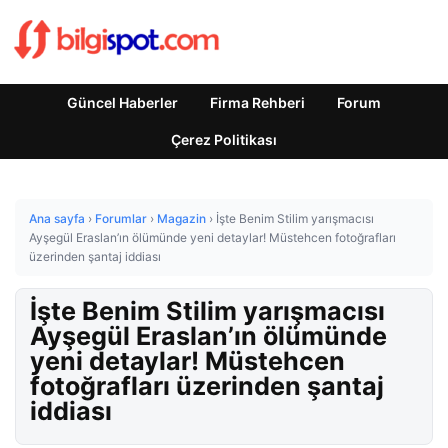
Güncel Haberler
Firma Rehberi
Forum
Çerez Politikası
Ana sayfa
›
Forumlar
›
Magazin
›
İşte Benim Stilim yarışmacısı
Ayşegül Eraslan’ın ölümünde yeni detaylar! Müstehcen fotoğrafları
üzerinden şantaj iddiası
İşte Benim Stilim yarışmacısı
Ayşegül Eraslan’ın ölümünde
yeni detaylar! Müstehcen
fotoğrafları üzerinden şantaj
iddiası