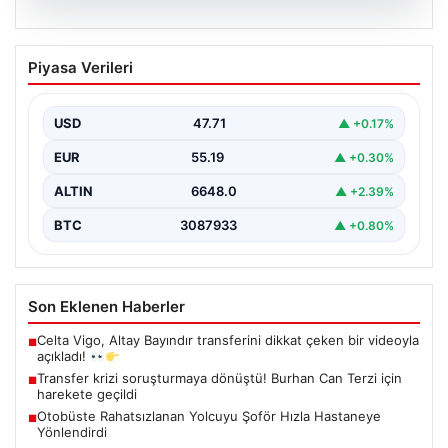
06.08.2026
Transfer krizi soruşturmaya dönüştü!
Piyasa Verileri
Burhan Can Terzi için harekete geçildi
USD
47.71
▲ +0.17%
EUR
55.19
▲ +0.30%
ALTIN
6648.0
▲ +2.39%
BTC
3087933
▲ +0.80%
Son Eklenen Haberler
Celta Vigo, Altay Bayındır transferini dikkat çeken bir videoyla
■
açıkladı!
Transfer krizi soruşturmaya dönüştü! Burhan Can Terzi için
■
harekete geçildi
Otobüste Rahatsızlanan Yolcuyu Şoför Hızla Hastaneye
■
Yönlendirdi