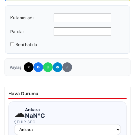
Kullanıcı adı:
Parola:
Beni hatırla
Paylaş:
Hava Durumu
☁
Ankara
NaN°C
ŞEHIR SEÇ