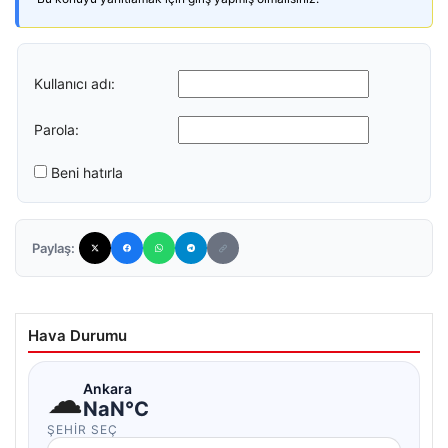
Kullanıcı adı:
Parola:
Beni hatırla
Paylaş:
Hava Durumu
☁
Ankara
NaN°C
ŞEHIR SEÇ