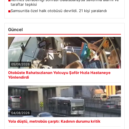
■
taraftar tepkisi
Samsun’da özel halk otobüsü devrildi. 21 kişi yaralandı
■
Güncel
05/08/2026
Otobüste Rahatsızlanan Yolcuyu Şoför Hızla Hastaneye
Yönlendirdi
04/08/2026
Yola düştü, metrobüs çarptı: Kadının durumu kritik