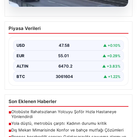
04.08.2026
Yola düştü, metrobüs çarptı: Kadının
Piyasa Verileri
durumu kritik
USD
47.58
▲ +0.10%
EUR
55.01
▲ +0.29%
ALTIN
6470.2
▲ +3.83%
BTC
3061604
▲ +1.22%
Son Eklenen Haberler
Otobüste Rahatsızlanan Yolcuyu Şoför Hızla Hastaneye
■
Yönlendirdi
Yola düştü, metrobüs çarptı: Kadının durumu kritik
■
Dış Mekan Mimarisinde Konfor ve bahçe mutfağı Çözümleri
■
Rennes beraberliği sonrası Galatasaray’da savunma alarmı ve