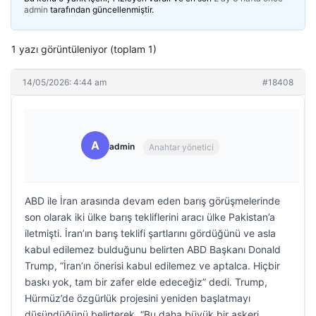
admin
tarafından güncellenmiştir.
1 yazı görüntüleniyor (toplam 1)
14/05/2026: 4:44 am
#18408
A
admin
Anahtar yönetici
ABD ile İran arasında devam eden barış görüşmelerinde
son olarak iki ülke barış tekliflerini aracı ülke Pakistan’a
iletmişti. İran’ın barış teklifi şartlarını gördüğünü ve asla
kabul edilemez bulduğunu belirten ABD Başkanı Donald
Trump, “İran’ın önerisi kabul edilemez ve aptalca. Hiçbir
baskı yok, tam bir zafer elde edeceğiz” dedi. Trump,
Hürmüz’de özgürlük projesini yeniden başlatmayı
düşündüğünü belirterek, “Bu daha büyük bir askeri