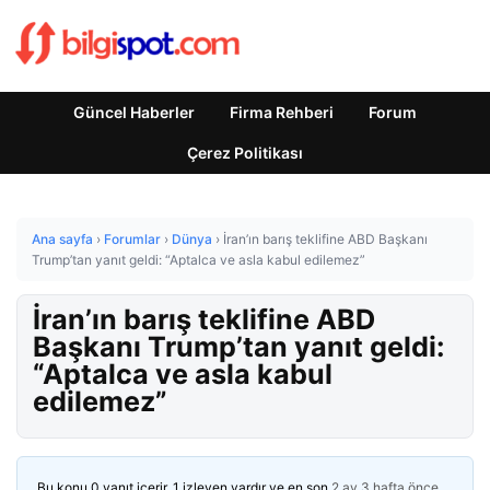
Güncel Haberler
Firma Rehberi
Forum
Çerez Politikası
Ana sayfa
›
Forumlar
›
Dünya
›
İran’ın barış teklifine ABD Başkanı
Trump’tan yanıt geldi: “Aptalca ve asla kabul edilemez”
İran’ın barış teklifine ABD
Başkanı Trump’tan yanıt geldi:
“Aptalca ve asla kabul
edilemez”
Bu konu 0 yanıt içerir, 1 izleyen vardır ve en son
2 ay 3 hafta önce