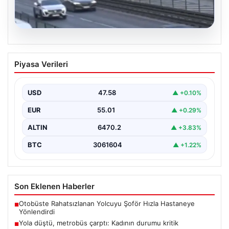
04.08.2026
Yola düştü, metrobüs çarptı: Kadının
Piyasa Verileri
durumu kritik
USD
47.58
▲ +0.10%
EUR
55.01
▲ +0.29%
ALTIN
6470.2
▲ +3.83%
BTC
3061604
▲ +1.22%
Son Eklenen Haberler
Otobüste Rahatsızlanan Yolcuyu Şoför Hızla Hastaneye
■
Yönlendirdi
Yola düştü, metrobüs çarptı: Kadının durumu kritik
■