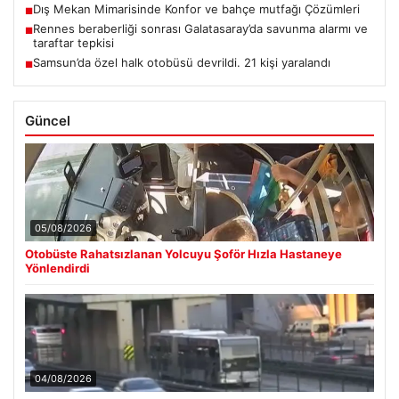
Dış Mekan Mimarisinde Konfor ve bahçe mutfağı Çözümleri
■
Rennes beraberliği sonrası Galatasaray’da savunma alarmı ve
■
taraftar tepkisi
Samsun’da özel halk otobüsü devrildi. 21 kişi yaralandı
■
Güncel
05/08/2026
Otobüste Rahatsızlanan Yolcuyu Şoför Hızla Hastaneye
Yönlendirdi
04/08/2026