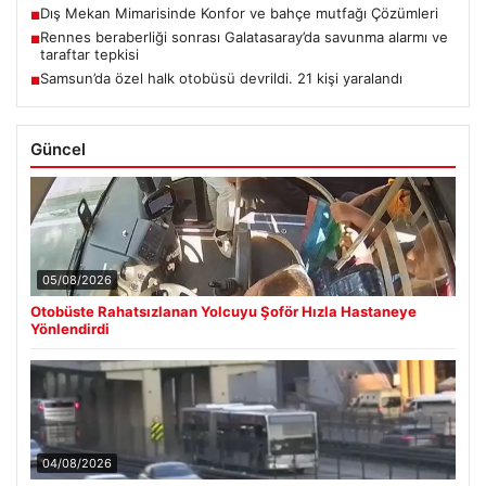
Dış Mekan Mimarisinde Konfor ve bahçe mutfağı Çözümleri
■
Rennes beraberliği sonrası Galatasaray’da savunma alarmı ve
■
taraftar tepkisi
Samsun’da özel halk otobüsü devrildi. 21 kişi yaralandı
■
Güncel
05/08/2026
Otobüste Rahatsızlanan Yolcuyu Şoför Hızla Hastaneye
Yönlendirdi
04/08/2026