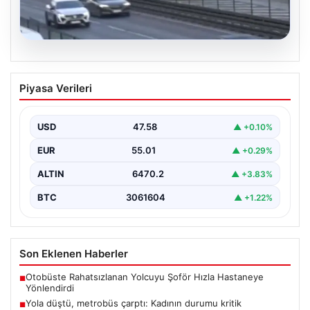
04.08.2026
Yola düştü, metrobüs çarptı: Kadının
Piyasa Verileri
durumu kritik
USD
47.58
▲ +0.10%
EUR
55.01
▲ +0.29%
ALTIN
6470.2
▲ +3.83%
BTC
3061604
▲ +1.22%
Son Eklenen Haberler
Otobüste Rahatsızlanan Yolcuyu Şoför Hızla Hastaneye
■
Yönlendirdi
Yola düştü, metrobüs çarptı: Kadının durumu kritik
■