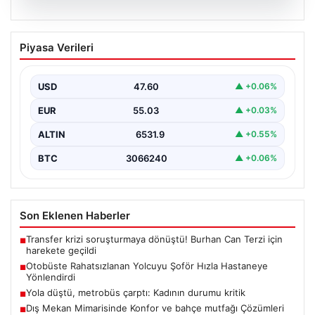
05.08.2026
Otobüste Rahatsızlanan Yolcuyu Şoför
Piyasa Verileri
Hızla Hastaneye Yönlendirdi
Trabzon'un yoğun ulaşım ağlarından biri olan halka açık
otobüslerinde yaşanan ilginç ve dikkat çekici…
USD
47.60
▲ +0.06%
EUR
55.03
▲ +0.03%
ALTIN
6531.9
▲ +0.55%
BTC
3066240
▲ +0.06%
Son Eklenen Haberler
Transfer krizi soruşturmaya dönüştü! Burhan Can Terzi için
■
harekete geçildi
Otobüste Rahatsızlanan Yolcuyu Şoför Hızla Hastaneye
■
Yönlendirdi
Yola düştü, metrobüs çarptı: Kadının durumu kritik
■
Dış Mekan Mimarisinde Konfor ve bahçe mutfağı Çözümleri
■