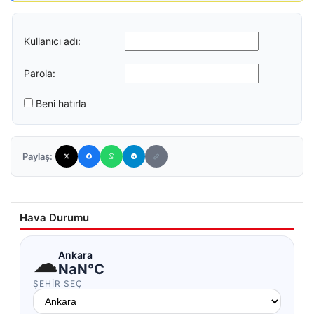
Kullanıcı adı:
Parola:
Beni hatırla
Paylaş:
Hava Durumu
☁
Ankara
NaN°C
ŞEHIR SEÇ