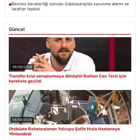
Rennes beraberliği sonrası Galatasaray’da savunma alarmı ve
■
taraftar tepkisi
Güncel
06/08/2026
Transfer krizi soruşturmaya dönüştü! Burhan Can Terzi için
harekete geçildi
05/08/2026
Otobüste Rahatsızlanan Yolcuyu Şoför Hızla Hastaneye
Yönlendirdi