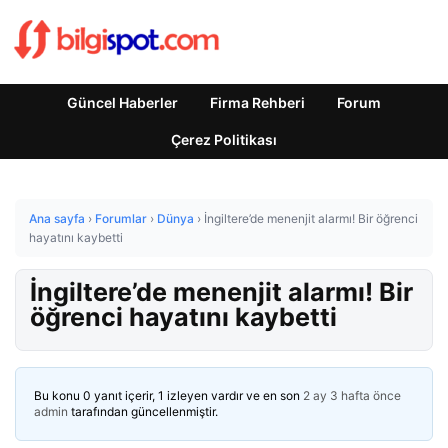
Güncel Haberler
Firma Rehberi
Forum
Çerez Politikası
Ana sayfa
›
Forumlar
›
Dünya
›
İngiltere’de menenjit alarmı! Bir öğrenci
hayatını kaybetti
İngiltere’de menenjit alarmı! Bir
öğrenci hayatını kaybetti
Bu konu 0 yanıt içerir, 1 izleyen vardır ve en son
2 ay 3 hafta önce
admin
tarafından güncellenmiştir.