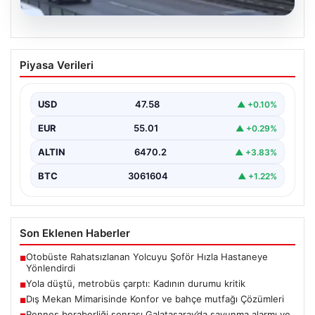
04.08.2026
Yola düştü, metrobüs çarptı: Kadının
Piyasa Verileri
durumu kritik
USD
47.58
▲ +0.10%
EUR
55.01
▲ +0.29%
ALTIN
6470.2
▲ +3.83%
BTC
3061604
▲ +1.22%
Son Eklenen Haberler
Otobüste Rahatsızlanan Yolcuyu Şoför Hızla Hastaneye
■
Yönlendirdi
Yola düştü, metrobüs çarptı: Kadının durumu kritik
■
Dış Mekan Mimarisinde Konfor ve bahçe mutfağı Çözümleri
■
Rennes beraberliği sonrası Galatasaray’da savunma alarmı ve