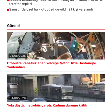
■
taraftar tepkisi
Samsun’da özel halk otobüsü devrildi. 21 kişi yaralandı
■
Güncel
05/08/2026
Otobüste Rahatsızlanan Yolcuyu Şoför Hızla Hastaneye
Yönlendirdi
04/08/2026
Yola düştü, metrobüs çarptı: Kadının durumu kritik