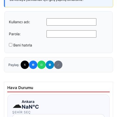
Kullanıcı adı:
Parola:
Beni hatırla
Paylaş:
Hava Durumu
☁
Ankara
NaN°C
ŞEHIR SEÇ