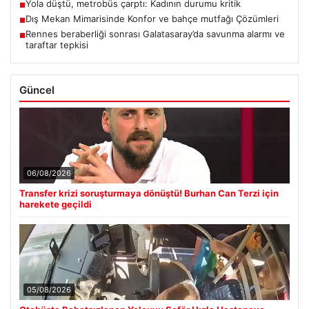
Yola düştü, metrobüs çarptı: Kadının durumu kritik
■
Dış Mekan Mimarisinde Konfor ve bahçe mutfağı Çözümleri
■
Rennes beraberliği sonrası Galatasaray’da savunma alarmı ve
■
taraftar tepkisi
Güncel
06/08/2026
Transfer krizi soruşturmaya dönüştü! Burhan Can Terzi için
harekete geçildi
05/08/2026