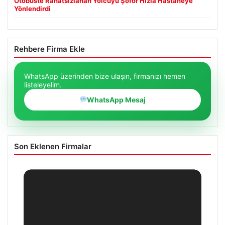
Otobüste Rahatsızlanan Yolcuyu Şoför Hızla Hastaneye
Yönlendirdi
Rehbere Firma Ekle
WhatsApp üzerinden bize ulaşın, firmanızı hemen
listeleyelim.
WhatsApp Mesaj
Son Eklenen Firmalar