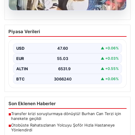
05.08.2026
Otobüste Rahatsızlanan Yolcuyu Şoför
Piyasa Verileri
Hızla Hastaneye Yönlendirdi
Trabzon'un yoğun ulaşım ağlarından biri olan halka açık
otobüslerinde yaşanan ilginç ve dikkat çekici…
USD
47.60
▲ +0.06%
EUR
55.03
▲ +0.03%
ALTIN
6531.9
▲ +0.55%
BTC
3066240
▲ +0.06%
Son Eklenen Haberler
Transfer krizi soruşturmaya dönüştü! Burhan Can Terzi için
■
harekete geçildi
Otobüste Rahatsızlanan Yolcuyu Şoför Hızla Hastaneye
■
Yönlendirdi