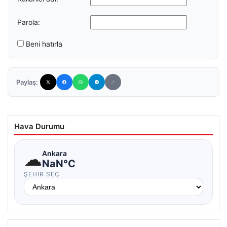
Parola:
Beni hatırla
Paylaş:
Hava Durumu
☁
Ankara
NaN°C
ŞEHIR SEÇ