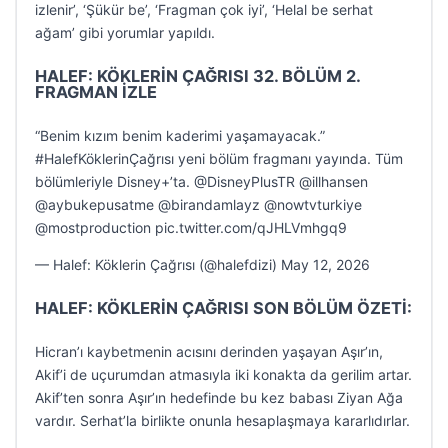
izlenir’, ‘Şükür be’, ‘Fragman çok iyi’, ‘Helal be serhat
ağam’ gibi yorumlar yapıldı.
HALEF: KÖKLERİN ÇAĞRISI 32. BÖLÜM 2.
FRAGMAN İZLE
“Benim kızım benim kaderimi yaşamayacak.”
#HalefKöklerinÇağrısı yeni bölüm fragmanı yayında. Tüm
bölümleriyle Disney+’ta. @DisneyPlusTR @illhansen
@aybukepusatme @birandamlayz @nowtvturkiye
@mostproduction pic.twitter.com/qJHLVmhgq9
— Halef: Köklerin Çağrısı (@halefdizi) May 12, 2026
HALEF: KÖKLERİN ÇAĞRISI SON BÖLÜM ÖZETİ:
Hicran’ı kaybetmenin acısını derinden yaşayan Aşır’ın,
Akif’i de uçurumdan atmasıyla iki konakta da gerilim artar.
Akif’ten sonra Aşır’ın hedefinde bu kez babası Ziyan Ağa
vardır. Serhat’la birlikte onunla hesaplaşmaya kararlıdırlar.