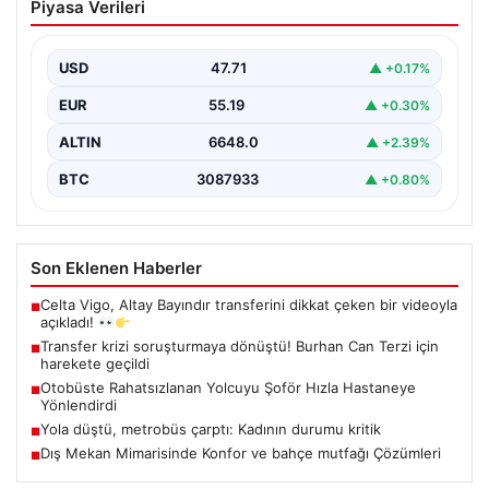
Piyasa Verileri
Burhan Can Terzi için harekete geçildi
USD
47.71
▲ +0.17%
EUR
55.19
▲ +0.30%
ALTIN
6648.0
▲ +2.39%
BTC
3087933
▲ +0.80%
Son Eklenen Haberler
Celta Vigo, Altay Bayındır transferini dikkat çeken bir videoyla
■
açıkladı!
Transfer krizi soruşturmaya dönüştü! Burhan Can Terzi için
■
harekete geçildi
Otobüste Rahatsızlanan Yolcuyu Şoför Hızla Hastaneye
■
Yönlendirdi
Yola düştü, metrobüs çarptı: Kadının durumu kritik
■
Dış Mekan Mimarisinde Konfor ve bahçe mutfağı Çözümleri
■