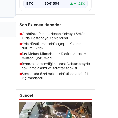
BTC
3061604
▲ +1.22%
Son Eklenen Haberler
Otobüste Rahatsızlanan Yolcuyu Şoför
■
Hızla Hastaneye Yönlendirdi
Yola düştü, metrobüs çarptı: Kadının
■
durumu kritik
Dış Mekan Mimarisinde Konfor ve bahçe
■
mutfağı Çözümleri
Rennes beraberliği sonrası Galatasaray’da
■
savunma alarmı ve taraftar tepkisi
Samsun’da özel halk otobüsü devrildi. 21
■
kişi yaralandı
Güncel