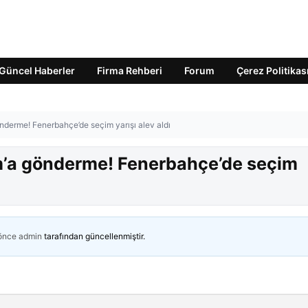
Güncel Haberler
Firma Rehberi
Forum
Çerez Politikas
önderme! Fenerbahçe’de seçim yarışı alev aldı
ım’a gönderme! Fenerbahçe’de seçim
 önce
admin
tarafından güncellenmiştir.