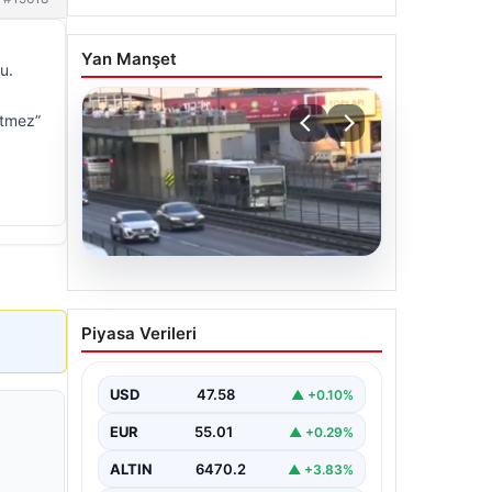
Yan Manşet
u.
etmez”
04.08.2026
Yola düştü, metrobüs
Piyasa Verileri
çarptı: Kadının durumu
kritik
USD
47.58
▲ +0.10%
EUR
55.01
▲ +0.29%
ALTIN
6470.2
▲ +3.83%