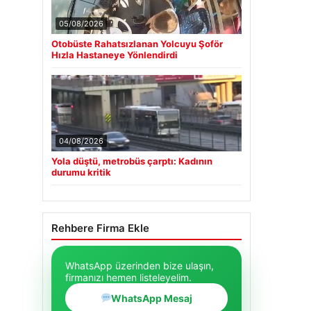
05/08/2026
Otobüste Rahatsızlanan Yolcuyu Şoför
Hızla Hastaneye Yönlendirdi
04/08/2026
Yola düştü, metrobüs çarptı: Kadının
durumu kritik
Rehbere Firma Ekle
WhatsApp üzerinden bize ulaşın,
firmanızı hemen listeleyelim.
WhatsApp Mesaj