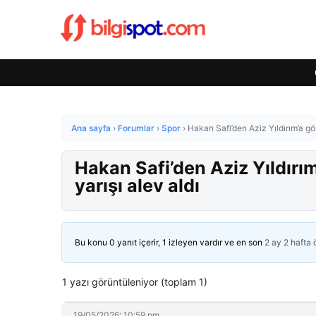
Ana sayfa
›
Forumlar
›
Spor
›
Hakan Safi’den Aziz Yıldırım’a g
Hakan Safi’den Aziz Yıldır
yarışı alev aldı
Bu konu 0 yanıt içerir, 1 izleyen vardır ve en son
2 ay 2 hafta
1 yazı görüntüleniyor (toplam 1)
19/05/2026: 10:59 pm