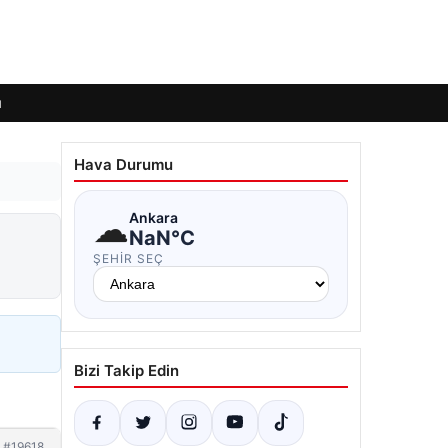
ı
Hava Durumu
☁
Ankara
NaN°C
ŞEHIR SEÇ
Bizi Takip Edin
#19618