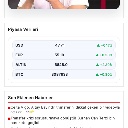
06.08.2026
Transfer krizi soruşturmaya dönüştü!
Piyasa Verileri
Burhan Can Terzi için harekete geçildi
USD
47.71
▲ +0.17%
EUR
55.19
▲ +0.30%
ALTIN
6648.0
▲ +2.39%
BTC
3087933
▲ +0.80%
Son Eklenen Haberler
Celta Vigo, Altay Bayındır transferini dikkat çeken bir videoyla
■
açıkladı!
Transfer krizi soruşturmaya dönüştü! Burhan Can Terzi için
■
harekete geçildi