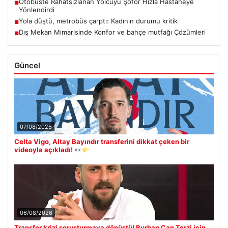
Otobüste Rahatsızlanan Yolcuyu Şoför Hızla Hastaneye
■
Yönlendirdi
Yola düştü, metrobüs çarptı: Kadının durumu kritik
■
Dış Mekan Mimarisinde Konfor ve bahçe mutfağı Çözümleri
■
Güncel
07/08/2026
Celta Vigo, Altay Bayındır transferini dikkat çeken bir
videoyla açıkladı!
06/08/2026
Transfer krizi soruşturmaya dönüştü! Burhan Can Terzi için