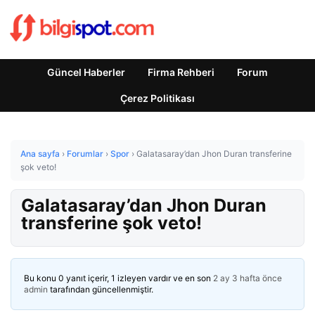
Güncel Haberler
Firma Rehberi
Forum
Çerez Politikası
Ana sayfa
›
Forumlar
›
Spor
›
Galatasaray’dan Jhon Duran transferine
şok veto!
Galatasaray’dan Jhon Duran
transferine şok veto!
Bu konu 0 yanıt içerir, 1 izleyen vardır ve en son
2 ay 3 hafta önce
admin
tarafından güncellenmiştir.