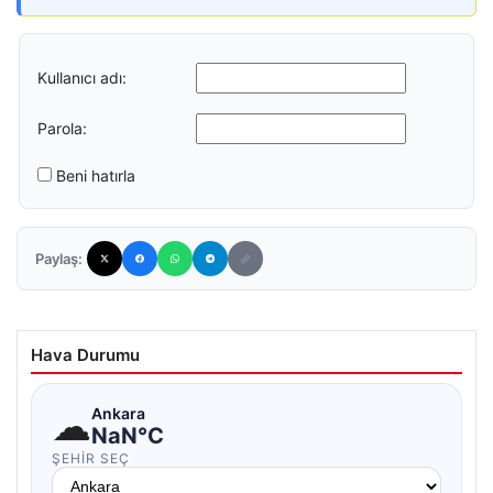
Kullanıcı adı:
Parola:
Beni hatırla
Paylaş:
Hava Durumu
☁
Ankara
NaN°C
ŞEHIR SEÇ