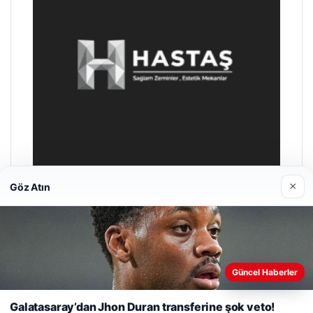
×
Göz Atın
Enes Kaplan Avukatlık Bürosu
28/04/2026
Web sitemizi nasıl kullandığınızı daha iyi anlayabilmek,
deneyiminizi kişiselleştirmek ve geliştirmek amacıyla çerezler
Güncel Haberler
kullanıyoruz.
Çerez Politikamız
Galatasaray’dan Jhon Duran transferine şok veto!
Reddet
Kabul Et