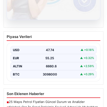
08.08.2026
Kelebek.Org İle Sanal İletişimin Seviyeli
Piyasa Verileri
Adresi Ve Muhabbet Deneyimi
Dijital çağında insanların güvenli bir tarzda iletişim
oluşturması kritik bir hassasiyet taşımaktadır. Halen
USD
47.74
▲ +0.18%
çeşitli…
EUR
55.25
▲ +0.32%
ALTIN
6660.6
▲ +2.59%
BTC
3098000
▲ +0.29%
Son Eklenen Haberler
25 Mayıs Petrol Fiyatları Güncel Durum ve Analizler
■
Kelebek.Org İle Sanal İletişimin Seviyeli Adresi Ve Muhabbet