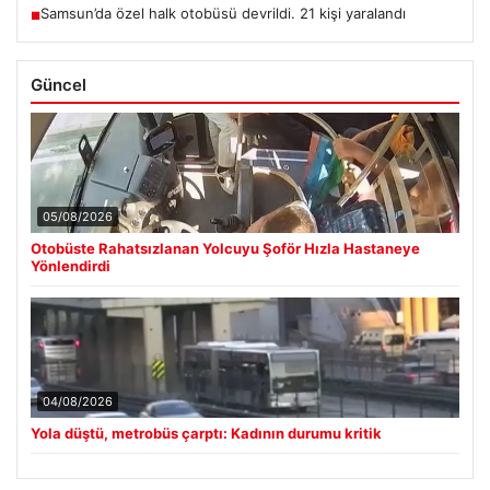
Samsun’da özel halk otobüsü devrildi. 21 kişi yaralandı
■
Güncel
05/08/2026
Otobüste Rahatsızlanan Yolcuyu Şoför Hızla Hastaneye
Yönlendirdi
04/08/2026
Yola düştü, metrobüs çarptı: Kadının durumu kritik