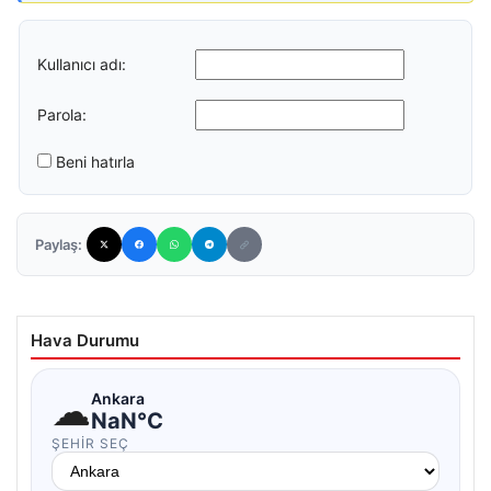
Kullanıcı adı:
Parola:
Beni hatırla
Paylaş:
Hava Durumu
☁
Ankara
NaN°C
ŞEHIR SEÇ