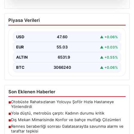
04.08.2026
Yola düştü, metrobüs çarptı: Kadının
Piyasa Verileri
durumu kritik
USD
47.60
▲ +0.06%
EUR
55.03
▲ +0.03%
ALTIN
6531.9
▲ +0.55%
BTC
3066240
▲ +0.06%
Son Eklenen Haberler
Otobüste Rahatsızlanan Yolcuyu Şoför Hızla Hastaneye
■
Yönlendirdi
Yola düştü, metrobüs çarptı: Kadının durumu kritik
■
Dış Mekan Mimarisinde Konfor ve bahçe mutfağı Çözümleri
■
Rennes beraberliği sonrası Galatasaray’da savunma alarmı ve
■
taraftar tepkisi