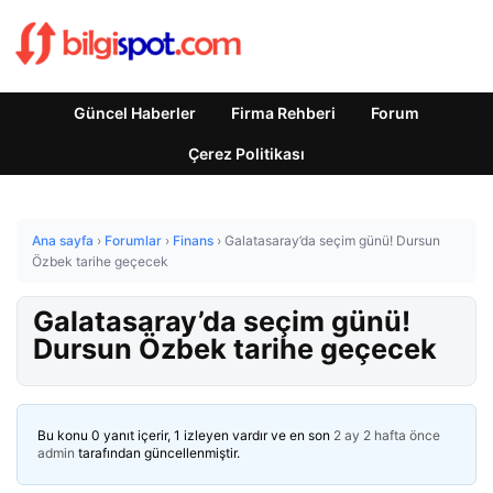
Güncel Haberler
Firma Rehberi
Forum
Çerez Politikası
Ana sayfa
›
Forumlar
›
Finans
›
Galatasaray’da seçim günü! Dursun
Özbek tarihe geçecek
Galatasaray’da seçim günü!
Dursun Özbek tarihe geçecek
Bu konu 0 yanıt içerir, 1 izleyen vardır ve en son
2 ay 2 hafta önce
admin
tarafından güncellenmiştir.