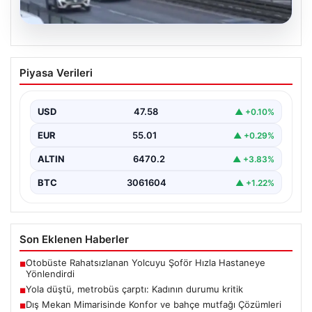
04.08.2026
Yola düştü, metrobüs çarptı: Kadının
Piyasa Verileri
durumu kritik
USD
47.58
▲ +0.10%
EUR
55.01
▲ +0.29%
ALTIN
6470.2
▲ +3.83%
BTC
3061604
▲ +1.22%
Son Eklenen Haberler
Otobüste Rahatsızlanan Yolcuyu Şoför Hızla Hastaneye
■
Yönlendirdi
Yola düştü, metrobüs çarptı: Kadının durumu kritik
■
Dış Mekan Mimarisinde Konfor ve bahçe mutfağı Çözümleri
■