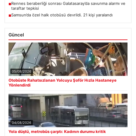
Rennes beraberliği sonrası Galatasaray’da savunma alarmı ve
■
taraftar tepkisi
Samsun’da özel halk otobüsü devrildi. 21 kişi yaralandı
■
Güncel
05/08/2026
Otobüste Rahatsızlanan Yolcuyu Şoför Hızla Hastaneye
Yönlendirdi
04/08/2026
Yola düştü, metrobüs çarptı: Kadının durumu kritik