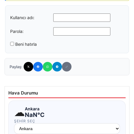
Kullanıcı adı:
Parola:
Beni hatırla
Paylaş:
Hava Durumu
☁
Ankara
NaN°C
ŞEHIR SEÇ