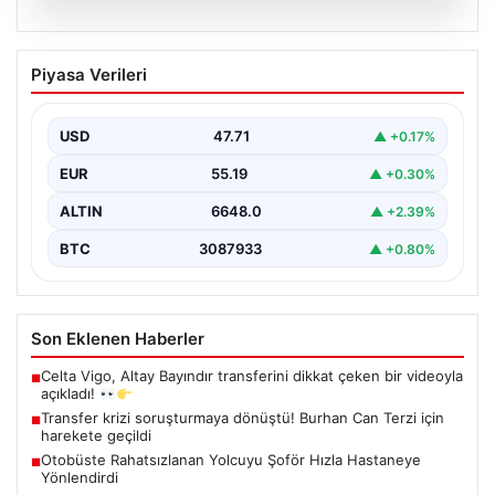
06.08.2026
Transfer krizi soruşturmaya dönüştü!
Piyasa Verileri
Burhan Can Terzi için harekete geçildi
USD
47.71
▲ +0.17%
EUR
55.19
▲ +0.30%
ALTIN
6648.0
▲ +2.39%
BTC
3087933
▲ +0.80%
Son Eklenen Haberler
Celta Vigo, Altay Bayındır transferini dikkat çeken bir videoyla
■
açıkladı!
Transfer krizi soruşturmaya dönüştü! Burhan Can Terzi için
■
harekete geçildi
Otobüste Rahatsızlanan Yolcuyu Şoför Hızla Hastaneye
■
Yönlendirdi