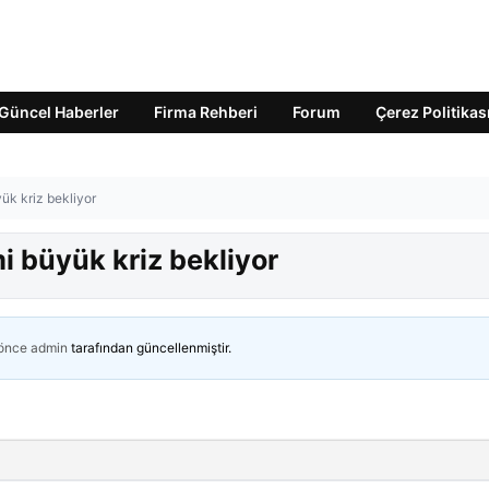
Güncel Haberler
Firma Rehberi
Forum
Çerez Politikas
ük kriz bekliyor
i büyük kriz bekliyor
 önce
admin
tarafından güncellenmiştir.