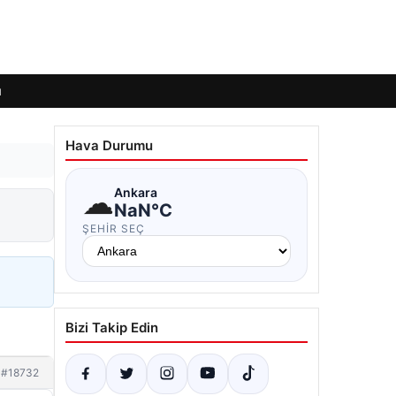
ı
Hava Durumu
☁
Ankara
NaN°C
ŞEHIR SEÇ
Bizi Takip Edin
#18732