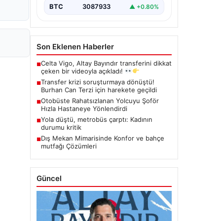
BTC
3087933
▲ +0.80%
Son Eklenen Haberler
Celta Vigo, Altay Bayındır transferini dikkat
■
çeken bir videoyla açıkladı!
Transfer krizi soruşturmaya dönüştü!
■
Burhan Can Terzi için harekete geçildi
Otobüste Rahatsızlanan Yolcuyu Şoför
■
Hızla Hastaneye Yönlendirdi
Yola düştü, metrobüs çarptı: Kadının
■
durumu kritik
Dış Mekan Mimarisinde Konfor ve bahçe
■
mutfağı Çözümleri
Güncel