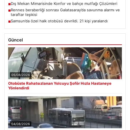
Dış Mekan Mimarisinde Konfor ve bahçe mutfağı Çözümleri
■
Rennes beraberliği sonrası Galatasaray’da savunma alarmı ve
■
taraftar tepkisi
Samsun’da özel halk otobüsü devrildi. 21 kişi yaralandı
■
Güncel
05/08/2026
Otobüste Rahatsızlanan Yolcuyu Şoför Hızla Hastaneye
Yönlendirdi
04/08/2026