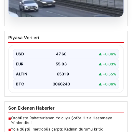
04.08.2026
Yola düştü, metrobüs çarptı: Kadının
Piyasa Verileri
durumu kritik
USD
47.60
▲ +0.06%
EUR
55.03
▲ +0.03%
ALTIN
6531.9
▲ +0.55%
BTC
3066240
▲ +0.06%
Son Eklenen Haberler
Otobüste Rahatsızlanan Yolcuyu Şoför Hızla Hastaneye
■
Yönlendirdi
Yola düştü, metrobüs çarptı: Kadının durumu kritik
■