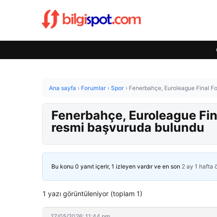
Ana sayfa
›
Forumlar
›
Spor
›
Fenerbahçe, Euroleague Final Fou
Fenerbahçe, Euroleague Final
resmi başvuruda bulundu
Bu konu 0 yanıt içerir, 1 izleyen vardır ve en son
2 ay 1 hafta
1 yazı görüntüleniyor (toplam 1)
27/05/2026: 11:44 pm