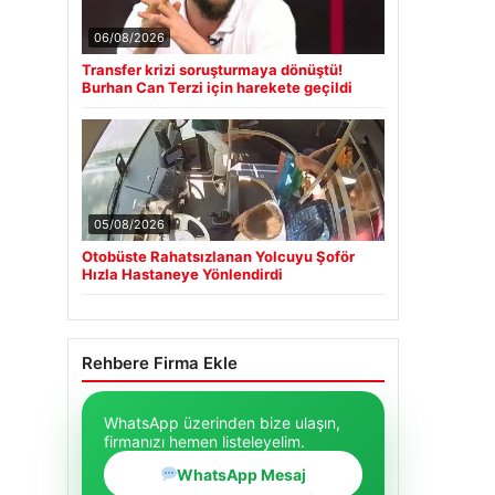
06/08/2026
Transfer krizi soruşturmaya dönüştü!
Burhan Can Terzi için harekete geçildi
05/08/2026
Otobüste Rahatsızlanan Yolcuyu Şoför
Hızla Hastaneye Yönlendirdi
Rehbere Firma Ekle
WhatsApp üzerinden bize ulaşın,
firmanızı hemen listeleyelim.
WhatsApp Mesaj