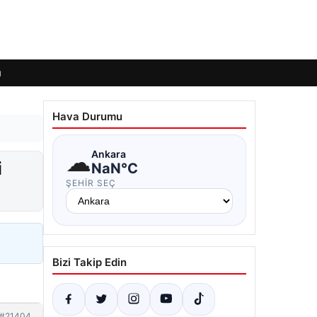
ı
Hava Durumu
☁
Ankara
i
NaN°C
ŞEHIR SEÇ
Bizi Takip Edin
#21404