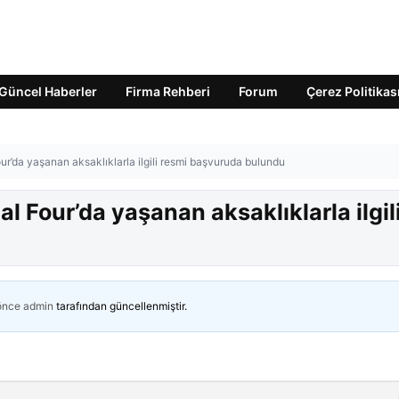
Güncel Haberler
Firma Rehberi
Forum
Çerez Politikas
r’da yaşanan aksaklıklarla ilgili resmi başvuruda bulundu
 Four’da yaşanan aksaklıklarla ilgil
 önce
admin
tarafından güncellenmiştir.