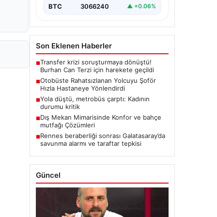
BTC
3066240
▲ +0.06%
Son Eklenen Haberler
Transfer krizi soruşturmaya dönüştü!
■
Burhan Can Terzi için harekete geçildi
Otobüste Rahatsızlanan Yolcuyu Şoför
■
Hızla Hastaneye Yönlendirdi
Yola düştü, metrobüs çarptı: Kadının
■
durumu kritik
Dış Mekan Mimarisinde Konfor ve bahçe
■
mutfağı Çözümleri
Rennes beraberliği sonrası Galatasaray’da
■
savunma alarmı ve taraftar tepkisi
Güncel