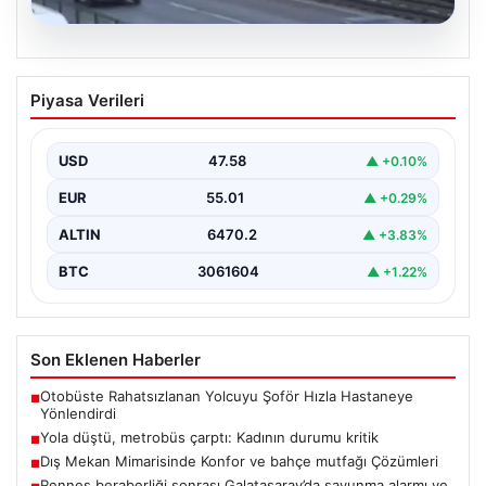
04.08.2026
Yola düştü, metrobüs çarptı: Kadının
Piyasa Verileri
durumu kritik
USD
47.58
▲ +0.10%
EUR
55.01
▲ +0.29%
ALTIN
6470.2
▲ +3.83%
BTC
3061604
▲ +1.22%
Son Eklenen Haberler
Otobüste Rahatsızlanan Yolcuyu Şoför Hızla Hastaneye
■
Yönlendirdi
Yola düştü, metrobüs çarptı: Kadının durumu kritik
■
Dış Mekan Mimarisinde Konfor ve bahçe mutfağı Çözümleri
■
Rennes beraberliği sonrası Galatasaray’da savunma alarmı ve