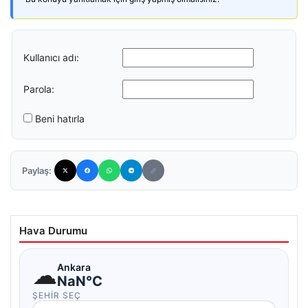
Kullanıcı adı:
Parola:
Beni hatırla
Paylaş:
Hava Durumu
☁
Ankara
NaN°C
ŞEHIR SEÇ