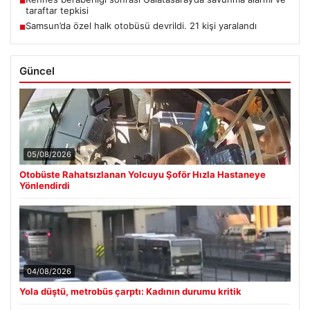
■
taraftar tepkisi
Samsun’da özel halk otobüsü devrildi. 21 kişi yaralandı
■
Güncel
05/08/2026
Otobüste Rahatsızlanan Yolcuyu Şoför Hızla Hastaneye
Yönlendirdi
04/08/2026
Yola düştü, metrobüs çarptı: Kadının durumu kritik