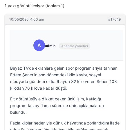
1 yazı görüntüleniyor (toplam 1)
10/05/2026: 4:00 am
#17649
A
admin
Anahtar yönetici
Beyaz TV’de ekranlara gelen spor programlarıyla tanınan
Ertem Şener’in son dönemdeki kilo kaybı, sosyal
medyada gündem oldu. 6 ayda 32 kilo veren Şener, 108
kilodan 76 kiloya kadar düştü.
Fit görüntüsüyle dikkat çeken ünlü isim, katıldığı
programda zayıflama sürecine dair açıklamalarda
bulundu.
Fazla kilolar nedeniyle günlük hayatında zorlandığını ifade
eden ünlü spiker, “Ayakkabımı bile bağlayamayacak