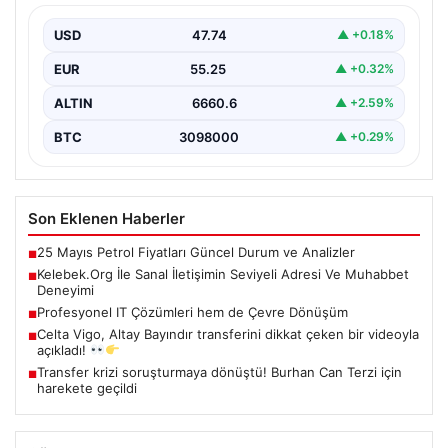
Dijital çağında insanların güvenli bir tarzda iletişim
oluşturması kritik bir hassasiyet taşımaktadır. Halen
USD
47.74
▲ +0.18%
çeşitli…
EUR
55.25
▲ +0.32%
ALTIN
6660.6
▲ +2.59%
BTC
3098000
▲ +0.29%
Son Eklenen Haberler
25 Mayıs Petrol Fiyatları Güncel Durum ve Analizler
■
Kelebek.Org İle Sanal İletişimin Seviyeli Adresi Ve Muhabbet
■
Deneyimi
Profesyonel IT Çözümleri hem de Çevre Dönüşüm
■
Celta Vigo, Altay Bayındır transferini dikkat çeken bir videoyla
■
açıkladı!
Transfer krizi soruşturmaya dönüştü! Burhan Can Terzi için
■
harekete geçildi