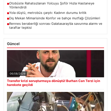
Otobüste Rahatsızlanan Yolcuyu Şoför Hızla Hastaneye
■
Yönlendirdi
Yola düştü, metrobüs çarptı: Kadının durumu kritik
■
Dış Mekan Mimarisinde Konfor ve bahçe mutfağı Çözümleri
■
Rennes beraberliği sonrası Galatasaray’da savunma alarmı ve
■
taraftar tepkisi
Güncel
06/08/2026
Transfer krizi soruşturmaya dönüştü! Burhan Can Terzi için
harekete geçildi