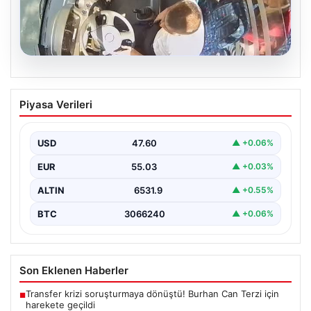
05.08.2026
Otobüste Rahatsızlanan Yolcuyu Şoför
Piyasa Verileri
Hızla Hastaneye Yönlendirdi
Trabzon'un yoğun ulaşım ağlarından biri olan halka açık
otobüslerinde yaşanan ilginç ve dikkat çekici…
USD
47.60
▲ +0.06%
EUR
55.03
▲ +0.03%
ALTIN
6531.9
▲ +0.55%
BTC
3066240
▲ +0.06%
Son Eklenen Haberler
Transfer krizi soruşturmaya dönüştü! Burhan Can Terzi için
■
harekete geçildi