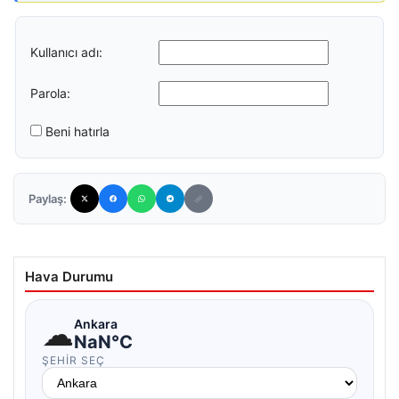
Kullanıcı adı:
Parola:
Beni hatırla
Paylaş:
Hava Durumu
☁
Ankara
NaN°C
ŞEHIR SEÇ