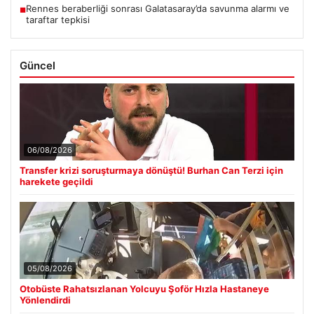
Rennes beraberliği sonrası Galatasaray’da savunma alarmı ve
■
taraftar tepkisi
Güncel
06/08/2026
Transfer krizi soruşturmaya dönüştü! Burhan Can Terzi için
harekete geçildi
05/08/2026
Otobüste Rahatsızlanan Yolcuyu Şoför Hızla Hastaneye
Yönlendirdi