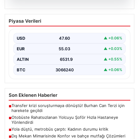
05.08.2026
Otobüste Rahatsızlanan Yolcuyu Şoför
Piyasa Verileri
Hızla Hastaneye Yönlendirdi
Trabzon'un yoğun ulaşım ağlarından biri olan halka açık
otobüslerinde yaşanan ilginç ve dikkat çekici…
USD
47.60
▲ +0.06%
EUR
55.03
▲ +0.03%
ALTIN
6531.9
▲ +0.55%
BTC
3066240
▲ +0.06%
Son Eklenen Haberler
Transfer krizi soruşturmaya dönüştü! Burhan Can Terzi için
■
harekete geçildi
Otobüste Rahatsızlanan Yolcuyu Şoför Hızla Hastaneye
■
Yönlendirdi
Yola düştü, metrobüs çarptı: Kadının durumu kritik
■
Dış Mekan Mimarisinde Konfor ve bahçe mutfağı Çözümleri
■