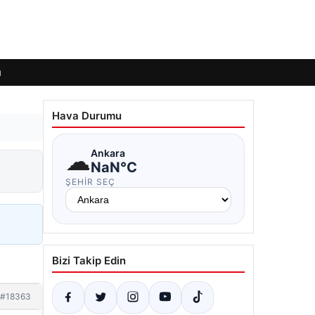
ı
Hava Durumu
☁
Ankara
NaN°C
ŞEHIR SEÇ
Bizi Takip Edin
#18363