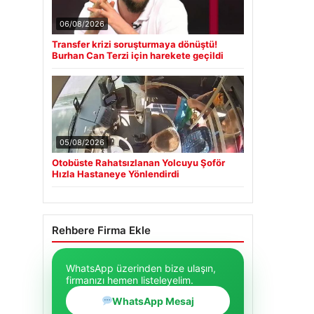
06/08/2026
Transfer krizi soruşturmaya dönüştü!
Burhan Can Terzi için harekete geçildi
05/08/2026
Otobüste Rahatsızlanan Yolcuyu Şoför
Hızla Hastaneye Yönlendirdi
Rehbere Firma Ekle
WhatsApp üzerinden bize ulaşın,
firmanızı hemen listeleyelim.
WhatsApp Mesaj