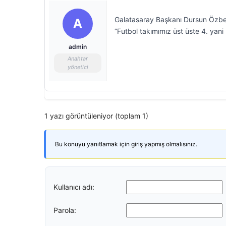
Galatasaray Başkanı Dursun Özbek,
A
“Futbol takımımız üst üste 4. yan
admin
Anahtar
yönetici
1 yazı görüntüleniyor (toplam 1)
Bu konuyu yanıtlamak için giriş yapmış olmalısınız.
Kullanıcı adı:
Parola: