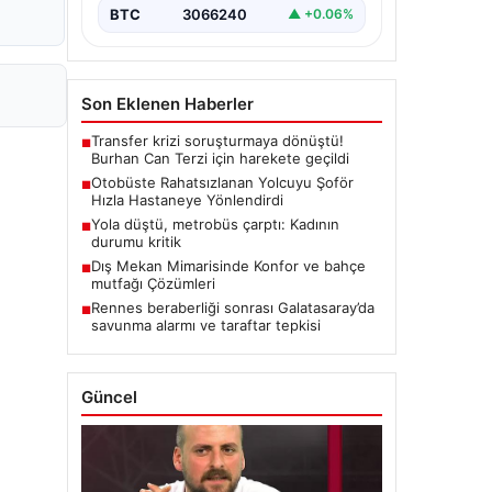
BTC
3066240
▲ +0.06%
Son Eklenen Haberler
Transfer krizi soruşturmaya dönüştü!
■
Burhan Can Terzi için harekete geçildi
Otobüste Rahatsızlanan Yolcuyu Şoför
■
Hızla Hastaneye Yönlendirdi
Yola düştü, metrobüs çarptı: Kadının
■
durumu kritik
Dış Mekan Mimarisinde Konfor ve bahçe
■
mutfağı Çözümleri
Rennes beraberliği sonrası Galatasaray’da
■
savunma alarmı ve taraftar tepkisi
Güncel