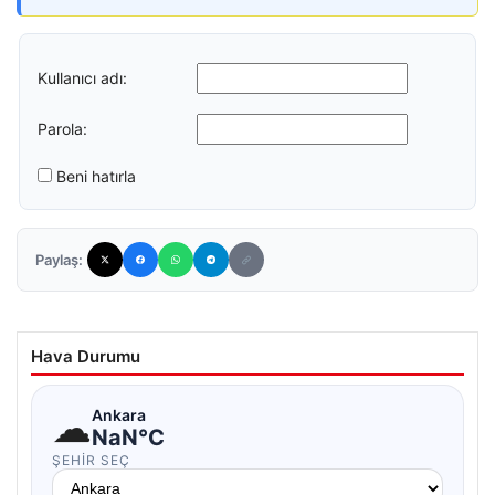
Kullanıcı adı:
Parola:
Beni hatırla
Paylaş:
Hava Durumu
☁
Ankara
NaN°C
ŞEHIR SEÇ