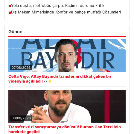
Yola düştü, metrobüs çarptı: Kadının durumu kritik
■
Dış Mekan Mimarisinde Konfor ve bahçe mutfağı Çözümleri
■
Güncel
07/08/2026
Celta Vigo, Altay Bayındır transferini dikkat çeken bir
videoyla açıkladı!
06/08/2026
Transfer krizi soruşturmaya dönüştü! Burhan Can Terzi için
harekete geçildi