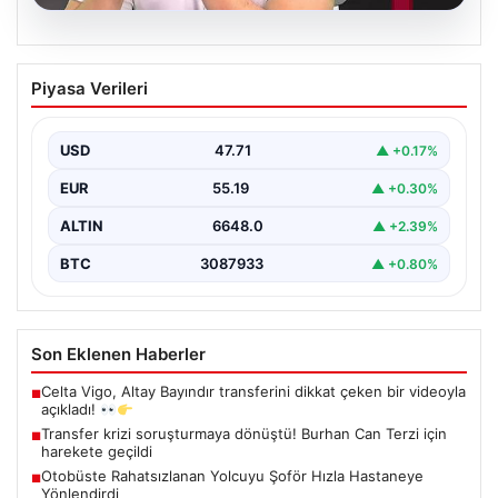
06.08.2026
Transfer krizi soruşturmaya dönüştü!
Piyasa Verileri
Burhan Can Terzi için harekete geçildi
USD
47.71
▲ +0.17%
EUR
55.19
▲ +0.30%
ALTIN
6648.0
▲ +2.39%
BTC
3087933
▲ +0.80%
Son Eklenen Haberler
Celta Vigo, Altay Bayındır transferini dikkat çeken bir videoyla
■
açıkladı!
Transfer krizi soruşturmaya dönüştü! Burhan Can Terzi için
■
harekete geçildi
Otobüste Rahatsızlanan Yolcuyu Şoför Hızla Hastaneye
■
Yönlendirdi