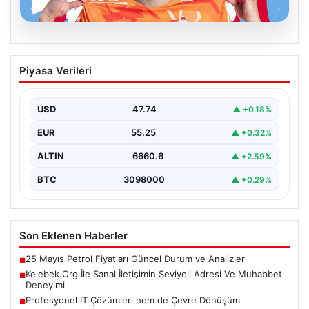
07.08.2026
Celta Vigo, Altay Bayındır transferini
Piyasa Verileri
dikkat çeken bir videoyla açıkladı!
USD
47.74
▲ +0.18%
EUR
55.25
▲ +0.32%
ALTIN
6660.6
▲ +2.59%
BTC
3098000
▲ +0.29%
Son Eklenen Haberler
25 Mayıs Petrol Fiyatları Güncel Durum ve Analizler
■
Kelebek.Org İle Sanal İletişimin Seviyeli Adresi Ve Muhabbet
■
Deneyimi
Profesyonel IT Çözümleri hem de Çevre Dönüşüm
■