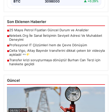
BTC
3098000
▲ +0.29%
Son Eklenen Haberler
25 Mayıs Petrol Fiyatları Güncel Durum ve Analizler
■
Kelebek.Org İle Sanal İletişimin Seviyeli Adresi Ve Muhabbet
■
Deneyimi
Profesyonel IT Çözümleri hem de Çevre Dönüşüm
■
Celta Vigo, Altay Bayındır transferini dikkat çeken bir videoyla
■
açıkladı!
Transfer krizi soruşturmaya dönüştü! Burhan Can Terzi için
■
harekete geçildi
Güncel
08/08/2026