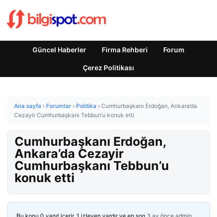
Güncel Haberler
Firma Rehberi
Forum
Çerez Politikası
Ana sayfa
›
Forumlar
›
Politika
›
Cumhurbaşkanı Erdoğan, Ankara’da
Cezayir Cumhurbaşkanı Tebbun’u konuk etti
Cumhurbaşkanı Erdoğan,
Ankara’da Cezayir
Cumhurbaşkanı Tebbun’u
konuk etti
Bu konu 0 yanıt içerir, 1 izleyen vardır ve en son
3 ay önce
admin