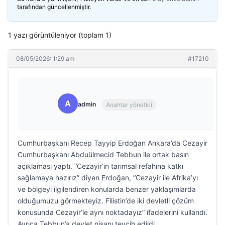
tarafından güncellenmiştir.
1 yazı görüntüleniyor (toplam 1)
08/05/2026: 1:29 am
#17210
A
admin
Anahtar yönetici
Cumhurbaşkanı Recep Tayyip Erdoğan Ankara’da Cezayir
Cumhurbaşkanı Abduülmecid Tebbun ile ortak basın
açıklaması yaptı. “Cezayir’in tarımsal refahına katkı
sağlamaya hazırız” diyen Erdoğan, “Cezayir ile Afrika’yı
ve bölgeyi ilgilendiren konularda benzer yaklaşımlarda
olduğumuzu görmekteyiz. Filistin’de iki devletli çözüm
konusunda Cezayir’le aynı noktadayız” ifadelerini kullandı.
Ayrıca Tebbun’a devlet nişanı tevcih edildi.