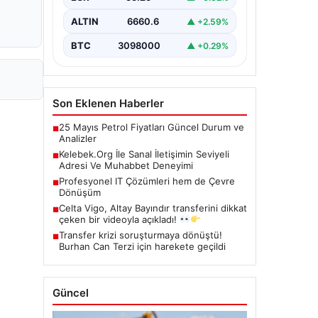
çeşitli…
ALTIN
6660.6
▲ +2.59%
BTC
3098000
▲ +0.29%
Son Eklenen Haberler
25 Mayıs Petrol Fiyatları Güncel Durum ve
■
Analizler
Kelebek.Org İle Sanal İletişimin Seviyeli
■
Adresi Ve Muhabbet Deneyimi
Profesyonel IT Çözümleri hem de Çevre
■
Dönüşüm
Celta Vigo, Altay Bayındır transferini dikkat
■
çeken bir videoyla açıkladı!
Transfer krizi soruşturmaya dönüştü!
■
Burhan Can Terzi için harekete geçildi
Güncel