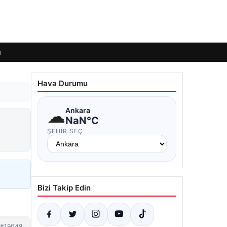
ı
Hava Durumu
☁
Ankara
NaN°C
ŞEHIR SEÇ
Bizi Takip Edin
#19048