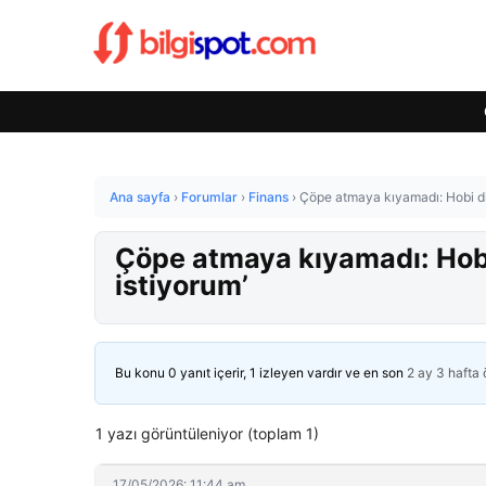
Ana sayfa
›
Forumlar
›
Finans
›
Çöpe atmaya kıyamadı: Hobi diy
Çöpe atmaya kıyamadı: Hobi 
istiyorum’
Bu konu 0 yanıt içerir, 1 izleyen vardır ve en son
2 ay 3 hafta
1 yazı görüntüleniyor (toplam 1)
17/05/2026: 11:44 am