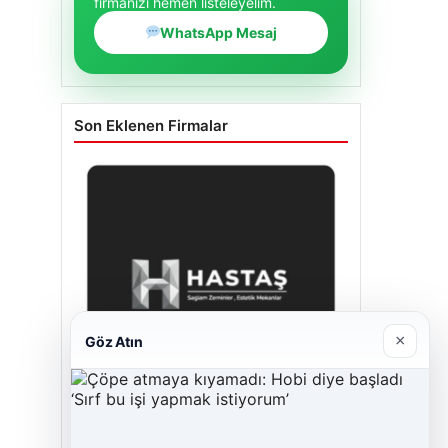
firmanızı hemen listeleyelim.
WhatsApp Mesaj
Son Eklenen Firmalar
×
Göz Atın
Hastaş Beton