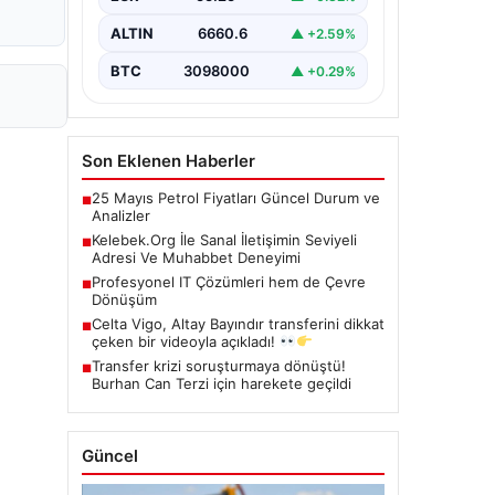
çeşitli…
ALTIN
6660.6
▲ +2.59%
BTC
3098000
▲ +0.29%
Son Eklenen Haberler
25 Mayıs Petrol Fiyatları Güncel Durum ve
■
Analizler
Kelebek.Org İle Sanal İletişimin Seviyeli
■
Adresi Ve Muhabbet Deneyimi
Profesyonel IT Çözümleri hem de Çevre
■
Dönüşüm
Celta Vigo, Altay Bayındır transferini dikkat
■
çeken bir videoyla açıkladı!
Transfer krizi soruşturmaya dönüştü!
■
Burhan Can Terzi için harekete geçildi
Güncel