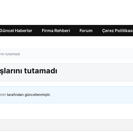
Güncel Haberler
Firma Rehberi
Forum
Çerez Politikas
rını tutamadı
şlarını tutamadı
min
tarafından güncellenmiştir.