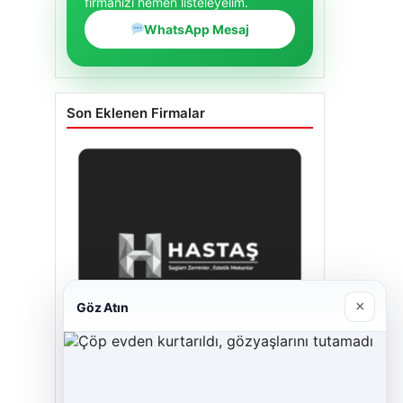
firmanızı hemen listeleyelim.
WhatsApp Mesaj
Son Eklenen Firmalar
×
Göz Atın
Hastaş Beton