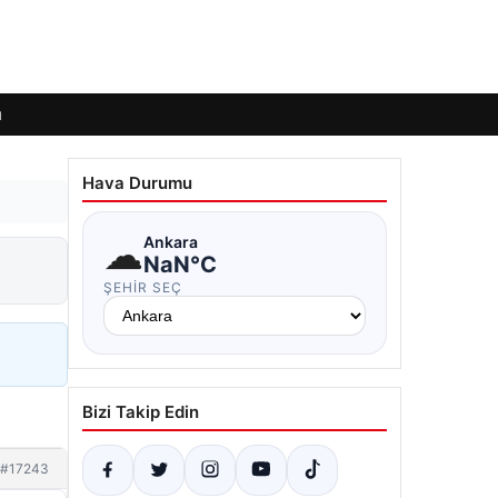
ı
Hava Durumu
☁
Ankara
NaN°C
ŞEHIR SEÇ
Bizi Takip Edin
#17243