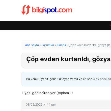
Ana sayfa
›
Forumlar
›
Finans
›
Çöp evden kurtarıldı, gözyaşla
Çöp evden kurtarıldı, gözya
Bu konu 0 yanıt içerir, 1 izleyen vardır ve en son
3 ay önce
ad
1 yazı görüntüleniyor (toplam 1)
08/05/2026: 4:44 pm