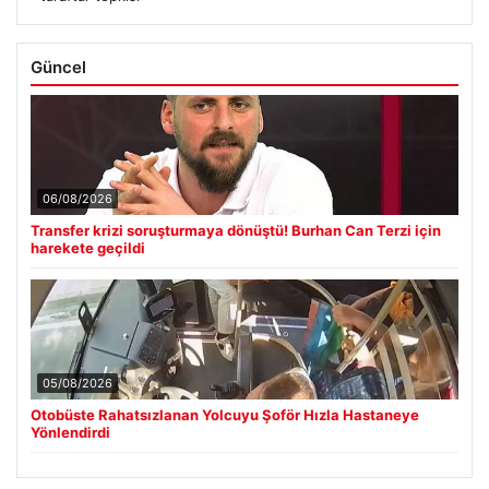
Güncel
06/08/2026
Transfer krizi soruşturmaya dönüştü! Burhan Can Terzi için
harekete geçildi
05/08/2026
Otobüste Rahatsızlanan Yolcuyu Şoför Hızla Hastaneye
Yönlendirdi