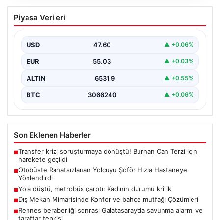
Otobüste Rahatsızlanan Yolcuyu Şoför
Piyasa Verileri
Hızla Hastaneye Yönlendirdi
Trabzon'un yoğun ulaşım ağlarından biri olan halka açık
otobüslerinde yaşanan ilginç ve dikkat çekici…
USD
47.60
▲ +0.06%
EUR
55.03
▲ +0.03%
ALTIN
6531.9
▲ +0.55%
BTC
3066240
▲ +0.06%
Son Eklenen Haberler
Transfer krizi soruşturmaya dönüştü! Burhan Can Terzi için
■
harekete geçildi
Otobüste Rahatsızlanan Yolcuyu Şoför Hızla Hastaneye
■
Yönlendirdi
Yola düştü, metrobüs çarptı: Kadının durumu kritik
■
Dış Mekan Mimarisinde Konfor ve bahçe mutfağı Çözümleri
■
Rennes beraberliği sonrası Galatasaray’da savunma alarmı ve
■
taraftar tepkisi