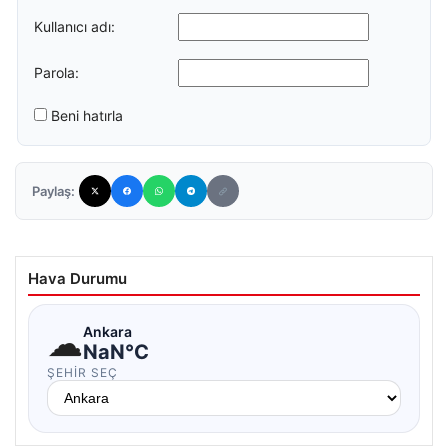
Kullanıcı adı:
Parola:
Beni hatırla
Paylaş:
Hava Durumu
☁
Ankara
NaN°C
ŞEHIR SEÇ