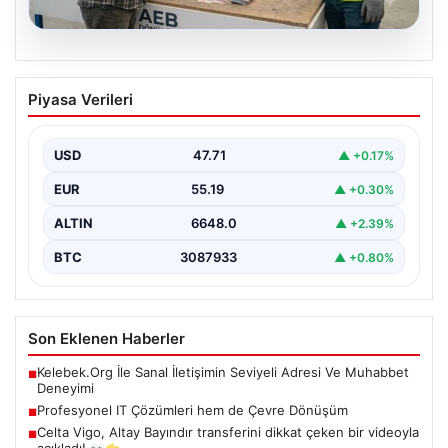
08.08.2026
Profesyonel IT Çözümleri hem de
Piyasa Verileri
Çevre Dönüşüm
Hızla ilerleyen teknoloji doğrultusunda şirketler cihaz
sistemlerini sürekli zamanda değiştirmektedir. Yapılan
USD
47.71
▲ +0.17%
güncelleme süreçlerinde boşta…
EUR
55.19
▲ +0.30%
ALTIN
6648.0
▲ +2.39%
BTC
3087933
▲ +0.80%
Son Eklenen Haberler
Kelebek.Org İle Sanal İletişimin Seviyeli Adresi Ve Muhabbet
■
Deneyimi
Profesyonel IT Çözümleri hem de Çevre Dönüşüm
■
Celta Vigo, Altay Bayındır transferini dikkat çeken bir videoyla
■